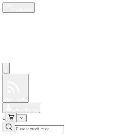
Productos
0
Especiales
Newsfeed
0
Iniciar Sesión
0