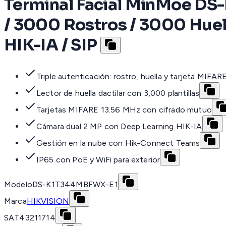
Terminal Facial MinMoe DS-
/ 3000 Rostros / 3000 Huella
HIK-IA / SIP
Triple autenticación: rostro, huella y tarjeta MIFAR
Lector de huella dactilar con 3,000 plantillas
Tarjetas MIFARE 13.56 MHz con cifrado mutuo
Cámara dual 2 MP con Deep Learning HIK-IA
Gestión en la nube con Hik-Connect Teams
IP65 con PoE y WiFi para exterior
Modelo
DS-K1T344MBFWX-E1
Marca
HIKVISION
SAT
43211714