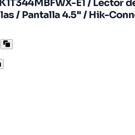
K1T344MBFWX-E1 / Lector de
s / Pantalla 4.5" / Hik-Conne
E