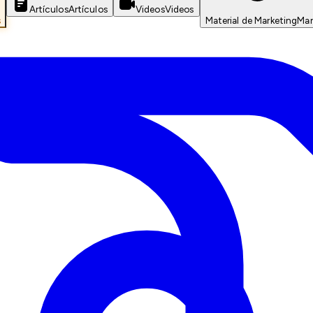
Artículos
Artículos
Videos
Videos
s
Material de Marketing
Mar