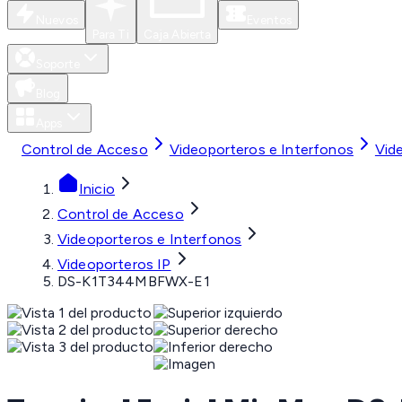
Nuevos
Eventos
Para Ti
Caja Abierta
Soporte
Blog
Apps
Control de Acceso
Videoporteros e Interfonos
Vid
Inicio
Control de Acceso
Videoporteros e Interfonos
Videoporteros IP
DS-K1T344MBFWX-E1