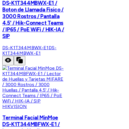
DS-K1T344MBWX-E1 /
Boton de Llamada Fisico /
3000 Rostros / Pantalla
4.5' / Hik-Connect Teams
/ IP65 / PoE WiFi / HIK-IA /
SIP
DS-K1T344MBWX-E1
DS-
K1T344MBWX-E1
HIKVISION
Terminal Facial MinMoe
DS-K1T344MBFWX-E1 /