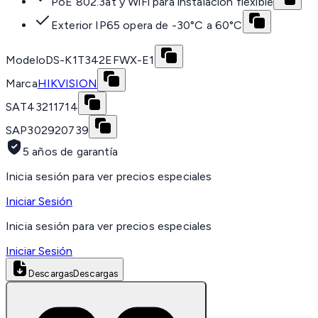
PoE 802.3at y WiFi para instalación flexible
Exterior IP65 opera de -30°C a 60°C
Modelo
DS-K1T342EFWX-E1
Marca
HIKVISION
SAT
43211714
SAP
302920739
5 años de garantía
Inicia sesión para ver precios especiales
Iniciar Sesión
Inicia sesión para ver precios especiales
Iniciar Sesión
Descargas
Descargas