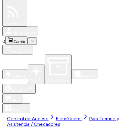
Especiales
Newsfeed
0
Iniciar Sesión
0
Carrito
Productos
Nuevos
Eventos
Para Ti
Caja Abierta
Soporte
Blog
Apps
Control de Acceso
Biométricos
Para Tiempo y
Asistencia / Checadores