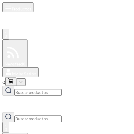
Productos
0
Especiales
Newsfeed
0
Iniciar Sesión
0
0