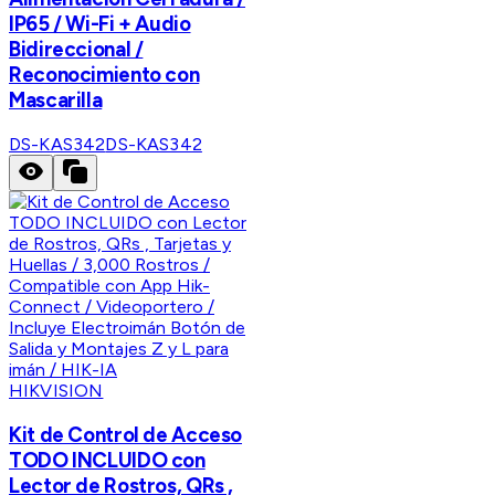
IP65 / Wi-Fi + Audio
Bidireccional /
Reconocimiento con
Mascarilla
DS-KAS342
DS-KAS342
HIKVISION
Kit de Control de Acceso
TODO INCLUIDO con
Lector de Rostros, QRs ,