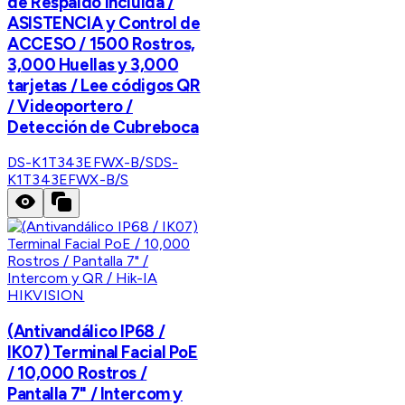
de Respaldo Incluida /
ASISTENCIA y Control de
ACCESO / 1500 Rostros,
3,000 Huellas y 3,000
tarjetas / Lee códigos QR
/ Videoportero /
Detección de Cubreboca
DS-K1T343EFWX-B/S
DS-
K1T343EFWX-B/S
HIKVISION
(Antivandálico IP68 /
IK07) Terminal Facial PoE
/ 10,000 Rostros /
Pantalla 7" / Intercom y