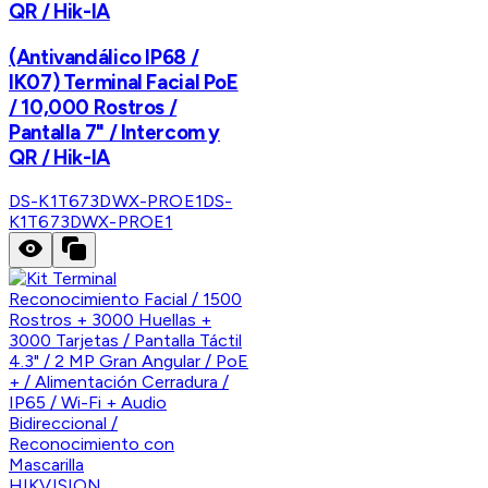
QR / Hik-IA
(Antivandálico IP68 /
IK07) Terminal Facial PoE
/ 10,000 Rostros /
Pantalla 7" / Intercom y
QR / Hik-IA
DS-K1T673DWX-PROE1
DS-
K1T673DWX-PROE1
HIKVISION