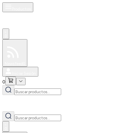
Productos
0
Especiales
Newsfeed
0
Iniciar Sesión
0
0