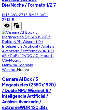
Día/Noche / Formato 1/2.7
M13-VG-2713IR
M13-VG-
2713IR
Hanwha Techwin
Wisenet
Nuevo
Cámara AI Box / 5
Megapíxeles (2560x1920)
/ Doble NPU Wisenet 9 /
Inteligencia Artificial /
Análisis Avanzado /
extremeWDR 120 dB /