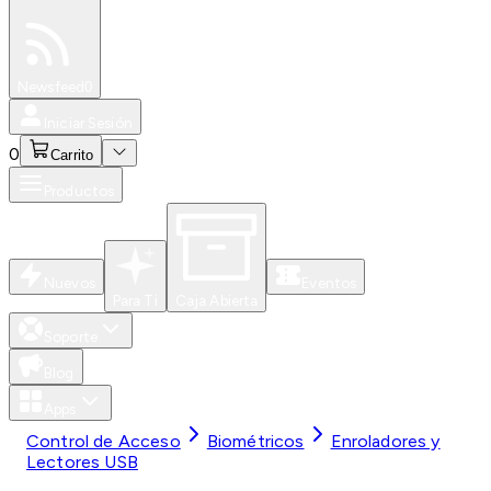
Especiales
Newsfeed
0
Iniciar Sesión
0
Carrito
Productos
Nuevos
Eventos
Para Ti
Caja Abierta
Soporte
Blog
Apps
Control de Acceso
Biométricos
Enroladores y
Lectores USB