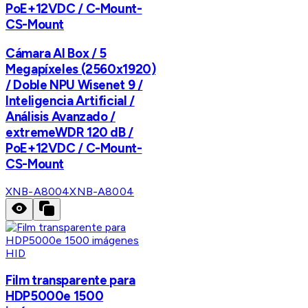
PoE+12VDC / C-Mount-
CS-Mount
Cámara AI Box / 5
Megapíxeles (2560x1920)
/ Doble NPU Wisenet 9 /
Inteligencia Artificial /
Análisis Avanzado /
extremeWDR 120 dB /
PoE+12VDC / C-Mount-
CS-Mount
XNB-A8004
XNB-A8004
HID
Film transparente para
HDP5000e 1500