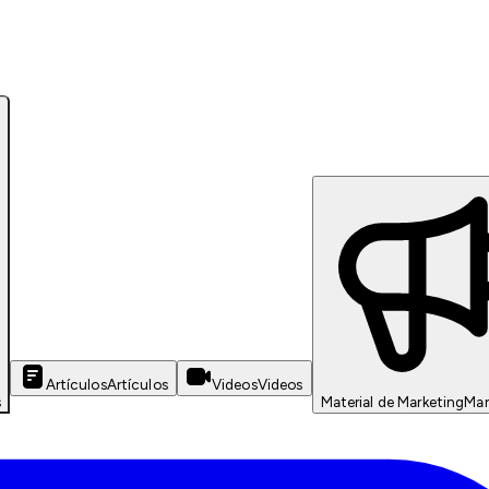
Artículos
Artículos
Videos
Videos
s
Material de Marketing
Mar