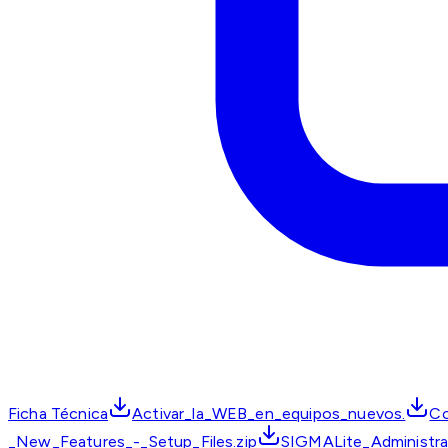
Ficha Técnica
Activar_la_WEB_en_equipos_nuevos.
Co
_New_Features_-_Setup_Files.zip
SIGMALite_Administra