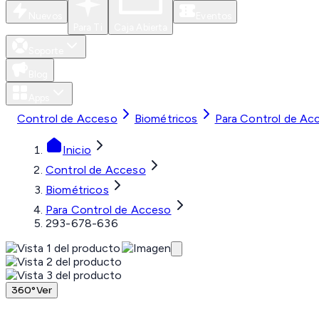
Nuevos
Eventos
Para Ti
Caja Abierta
Soporte
Blog
Apps
Control de Acceso
Biométricos
Para Control de Ac
Inicio
Control de Acceso
Biométricos
Para Control de Acceso
293-678-636
360°
Ver