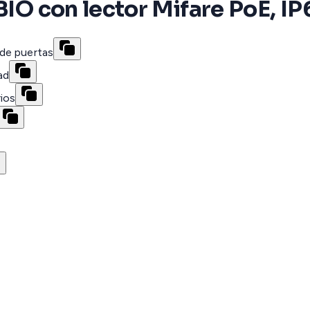
 BIO con lector Mifare PoE, I
de puertas
ad
ios