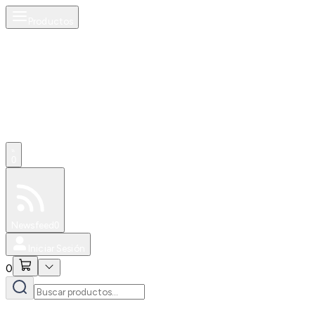
Productos
0
Especiales
Newsfeed
0
Iniciar Sesión
0