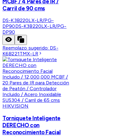
MCBF / 4 Pares de IR /
Carril de 90 cms
DS-K3B220LX-LR/PG-
DP90
DS-K3B220LX-LR/PG-
DP90
Reemplazo sugerido:
DS-
K6B221TMX-LR
HIKVISION
Torniquete Inteligente
DERECHO con
Reconocimiento Facial