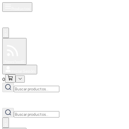
Productos
0
Especiales
Newsfeed
0
Iniciar Sesión
0
0