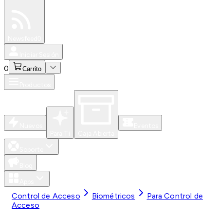
Especiales
Newsfeed
0
Iniciar Sesión
0
Carrito
Productos
Nuevos
Eventos
Para Ti
Caja Abierta
Soporte
Blog
Apps
Control de Acceso
Biométricos
Para Control de
Acceso