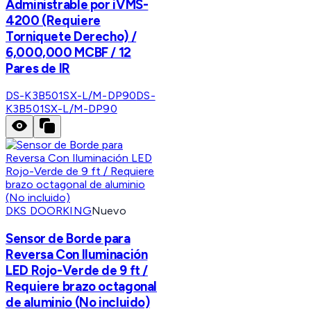
Administrable por iVMS-
4200 (Requiere
Torniquete Derecho) /
6,000,000 MCBF / 12
Pares de IR
DS-K3B501SX-L/M-DP90
DS-
K3B501SX-L/M-DP90
DKS DOORKING
Nuevo
Sensor de Borde para
Reversa Con Iluminación
LED Rojo-Verde de 9 ft /
Requiere brazo octagonal
de aluminio (No incluido)