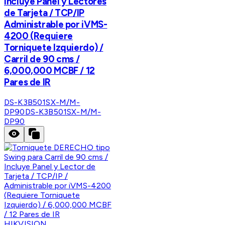
Incluye Panel y Lectores
de Tarjeta / TCP/IP
Administrable por iVMS-
4200 (Requiere
Torniquete Izquierdo) /
Carril de 90 cms /
6,000,000 MCBF / 12
Pares de IR
DS-K3B501SX-M/M-
DP90
DS-K3B501SX-M/M-
DP90
HIKVISION