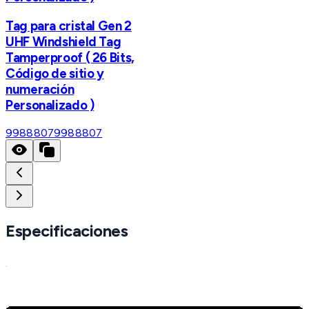
Tag para cristal Gen 2
UHF Windshield Tag
Tamperproof ( 26 Bits,
Código de sitio y
numeración
Personalizado )
9988807
9988807
Especificaciones