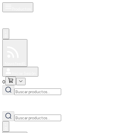
Productos
0
Especiales
Newsfeed
0
Iniciar Sesión
0
0