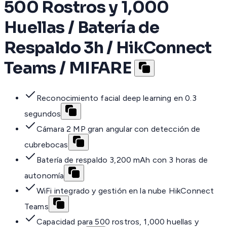
500 Rostros y 1,000
Huellas / Batería de
Respaldo 3h / HikConnect
Teams / MIFARE
Reconocimiento facial deep learning en 0.3
segundos
Cámara 2 MP gran angular con detección de
cubrebocas
Batería de respaldo 3,200 mAh con 3 horas de
autonomía
WiFi integrado y gestión en la nube HikConnect
Teams
Capacidad para 500 rostros, 1,000 huellas y