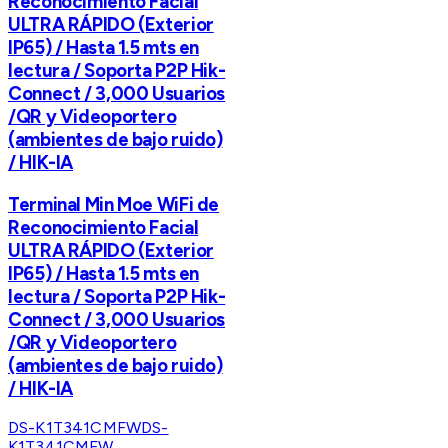
Reconocimiento Facial
ULTRA RÁPIDO (Exterior
IP65) / Hasta 1.5 mts en
lectura / Soporta P2P Hik-
Connect / 3,000 Usuarios
/QR y Videoportero
(ambientes de bajo ruido)
/ HIK-IA
Terminal Min Moe WiFi de
Reconocimiento Facial
ULTRA RÁPIDO (Exterior
IP65) / Hasta 1.5 mts en
lectura / Soporta P2P Hik-
Connect / 3,000 Usuarios
/QR y Videoportero
(ambientes de bajo ruido)
/ HIK-IA
DS-K1T341CMFW
DS-
K1T341CMFW