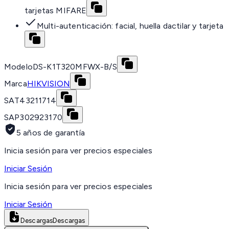
tarjetas MIFARE
Multi-autenticación: facial, huella dactilar y tarjeta
Modelo
DS-K1T320MFWX-B/S
Marca
HIKVISION
SAT
43211714
SAP
302923170
5 años de garantía
Inicia sesión para ver precios especiales
Iniciar Sesión
Inicia sesión para ver precios especiales
Iniciar Sesión
Descargas
Descargas