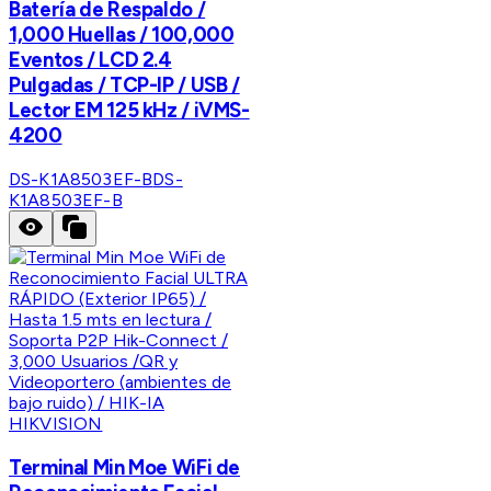
Batería de Respaldo /
1,000 Huellas / 100,000
Eventos / LCD 2.4
Pulgadas / TCP-IP / USB /
Lector EM 125 kHz / iVMS-
4200
DS-K1A8503EF-B
DS-
K1A8503EF-B
HIKVISION
Terminal Min Moe WiFi de