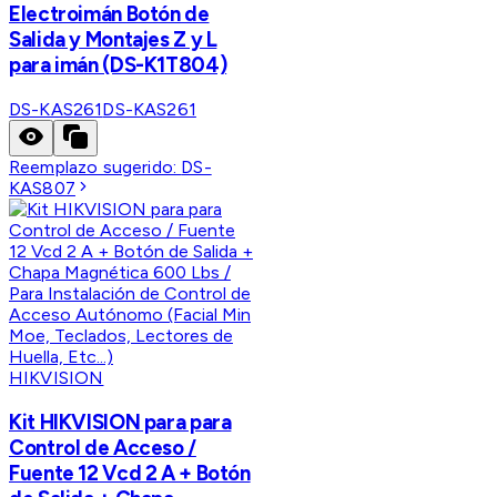
Electroimán Botón de
Salida y Montajes Z y L
para imán (DS-K1T804)
DS-KAS261
DS-KAS261
Reemplazo sugerido:
DS-
KAS807
HIKVISION
Kit HIKVISION para para
Control de Acceso /
Fuente 12 Vcd 2 A + Botón