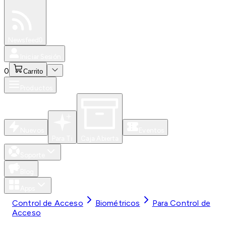
Especiales
Newsfeed
0
Iniciar Sesión
0
Carrito
Productos
Nuevos
Eventos
Para Ti
Caja Abierta
Soporte
Blog
Apps
Control de Acceso
Biométricos
Para Control de
Acceso