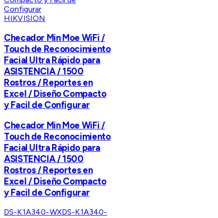
HIKVISION
Checador Min Moe WiFi /
Touch de Reconocimiento
Facial Ultra Rápido para
ASISTENCIA / 1500
Rostros / Reportes en
Excel / Diseño Compacto
y Facil de Configurar
Checador Min Moe WiFi /
Touch de Reconocimiento
Facial Ultra Rápido para
ASISTENCIA / 1500
Rostros / Reportes en
Excel / Diseño Compacto
y Facil de Configurar
HIKVISION · DS-K1T320MFWX-B/S · CONTROL
DS-K1A340-WX
DS-K1A340-