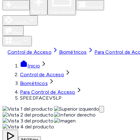
Nuevos
Eventos
Para Ti
Caja Abierta
Soporte
Blog
Apps
Control de Acceso
Biométricos
Para Control de Ac
Inicio
Control de Acceso
Biométricos
Para Control de Acceso
SPEEDFACEV5LP
360°
Ver