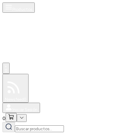
Productos
0
Especiales
Newsfeed
0
Iniciar Sesión
0