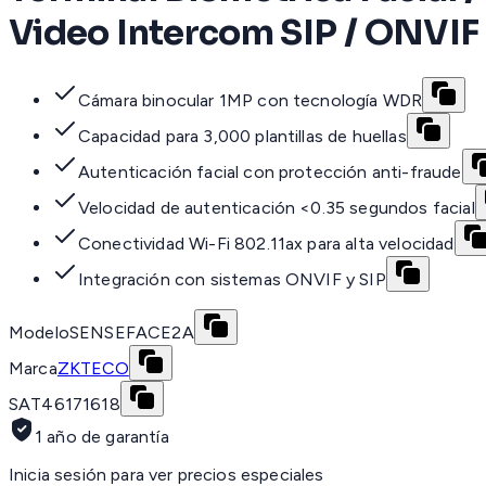
Video Intercom SIP / ONVIF 
Cámara binocular 1MP con tecnología WDR
Capacidad para 3,000 plantillas de huellas
Autenticación facial con protección anti-fraude
Velocidad de autenticación <0.35 segundos facial
Conectividad Wi-Fi 802.11ax para alta velocidad
Integración con sistemas ONVIF y SIP
Modelo
SENSEFACE2A
Marca
ZKTECO
SAT
46171618
1 año de garantía
Inicia sesión para ver precios especiales