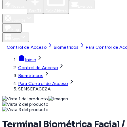
Nuevos
Eventos
Para Ti
Caja Abierta
Soporte
Blog
Apps
Control de Acceso
Biométricos
Para Control de Ac
Inicio
Control de Acceso
Biométricos
Para Control de Acceso
SENSEFACE2A
Terminal Biométrica Facial 