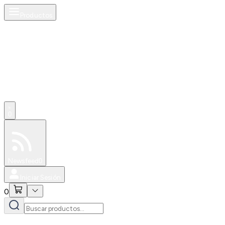
Productos
0
Especiales
Newsfeed
0
Iniciar Sesión
0