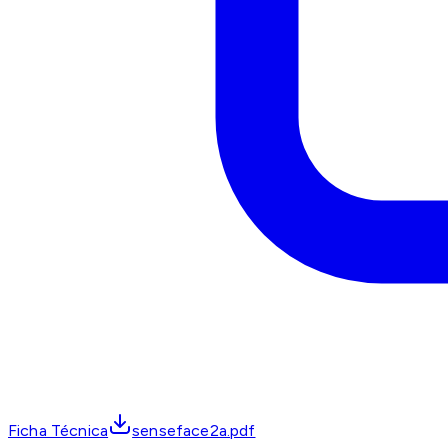
Ficha Técnica
senseface2a.pdf