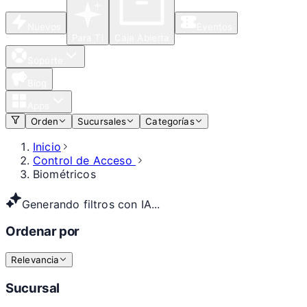
Nuevos
Eventos
Para Ti
Caja Abierta
Soporte
Blog
Apps
Orden
Sucursales
Categorías
Inicio
Control de Acceso
Biométricos
Generando filtros con IA...
Ordenar por
Relevancia
Sucursal