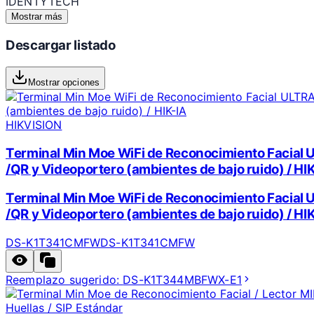
IDENTYTECH
Mostrar más
Descargar listado
Mostrar opciones
HIKVISION
Terminal Min Moe WiFi de Reconocimiento Facial U
/QR y Videoportero (ambientes de bajo ruido) / HI
Terminal Min Moe WiFi de Reconocimiento Facial U
/QR y Videoportero (ambientes de bajo ruido) / HI
DS-K1T341CMFW
DS-K1T341CMFW
Reemplazo sugerido:
DS-K1T344MBFWX-E1