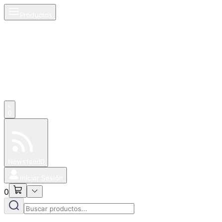
Productos
0
Especiales
Newsfeed
0
Iniciar Sesión
0