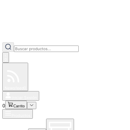
0
Especiales
Newsfeed
0
Iniciar Sesión
0
Carrito
Productos