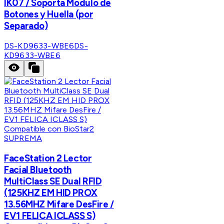
IK07 / Soporta Modulo de
Botones y Huella (por
Separado)
DS-KD9633-WBE6
DS-
KD9633-WBE6
SUPREMA
FaceStation 2 Lector
Facial Bluetooth
MultiClass SE Dual RFID
(125KHZ EM HID PROX
13.56MHZ Mifare DesFire /
EV1 FELICA ICLASS S)