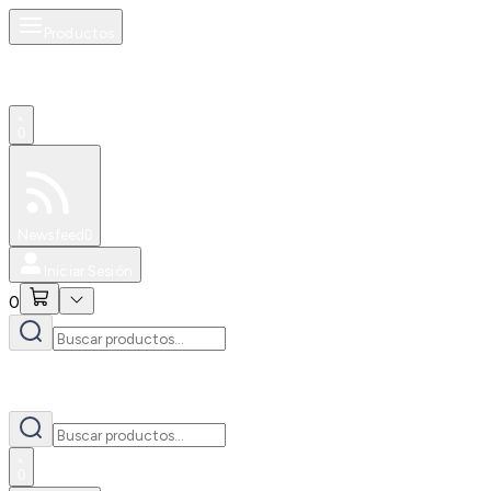
Productos
0
Especiales
Newsfeed
0
Iniciar Sesión
0
0