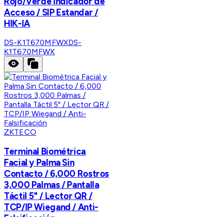
Rojo/Verde Indicador de
Acceso / SIP Estandar /
HIK-IA
DS-K1T670MFWX
DS-
K1T670MFWX
ZKTECO
Terminal Biométrica
Facial y Palma Sin
Contacto / 6,000 Rostros
3,000 Palmas / Pantalla
Táctil 5" / Lector QR /
TCP/IP Wiegand / Anti-