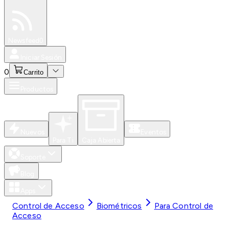
Especiales
Newsfeed
0
Iniciar Sesión
0
Carrito
Productos
Nuevos
Eventos
Para Ti
Caja Abierta
Soporte
Blog
Apps
Control de Acceso
Biométricos
Para Control de
Acceso