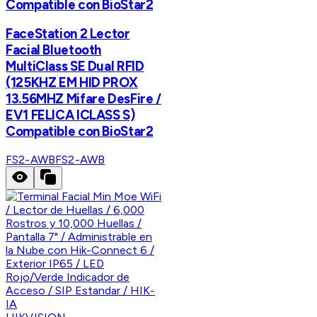
Compatible con BioStar2
FaceStation 2 Lector
Facial Bluetooth
MultiClass SE Dual RFID
(125KHZ EM HID PROX
13.56MHZ Mifare DesFire /
EV1 FELICA ICLASS S)
Compatible con BioStar2
FS2-AWB
FS2-AWB