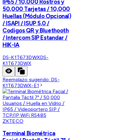
IP65 / 10,000 Rostros y
50,000 Tarjetas / 10,000
Huellas (Módulo Opcional)
/ ISAPI / ISUP 5.0 /
Codigos QR y Bluethooth
/ Intercom SIP Estandar /
HIK-IA
DS-K1T673DWX
DS-
K1T673DWX
Reemplazo sugerido:
DS-
K1T673DWX-E1
ZKTECO
Terminal Biométrica