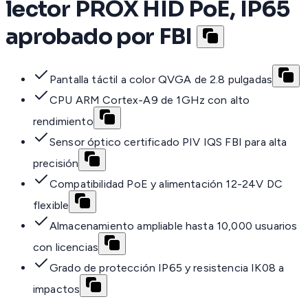
lector PROX HID PoE, IP65
aprobado por FBI
Pantalla táctil a color QVGA de 2.8 pulgadas
CPU ARM Cortex-A9 de 1GHz con alto
rendimiento
Sensor óptico certificado PIV IQS FBI para alta
precisión
Compatibilidad PoE y alimentación 12-24V DC
flexible
Almacenamiento ampliable hasta 10,000 usuarios
con licencias
Grado de protección IP65 y resistencia IK08 a
impactos