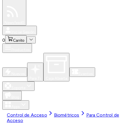
Especiales
Newsfeed
0
Iniciar Sesión
0
Carrito
Productos
Nuevos
Eventos
Para Ti
Caja Abierta
Soporte
Blog
Apps
Control de Acceso
Biométricos
Para Control de
Acceso