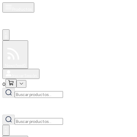
Productos
0
Especiales
Newsfeed
0
Iniciar Sesión
0
0