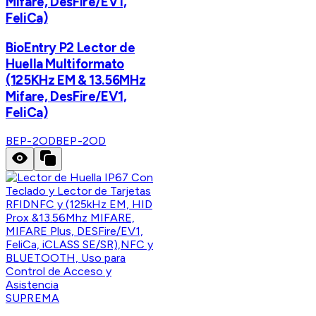
Mifare, DesFire/EV1,
FeliCa)
BioEntry P2 Lector de
Huella Multiformato
(125KHz EM & 13.56MHz
Mifare, DesFire/EV1,
FeliCa)
BEP-2OD
BEP-2OD
SUPREMA