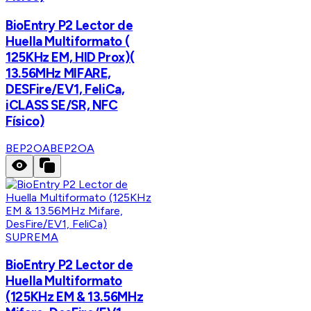
BioEntry P2 Lector de
Huella Multiformato (
125KHz EM, HID Prox)(
13.56MHz MIFARE,
DESFire/EV1, FeliCa,
iCLASS SE/SR, NFC
Físico)
BEP2OA
BEP2OA
SUPREMA
BioEntry P2 Lector de
Huella Multiformato
(125KHz EM & 13.56MHz