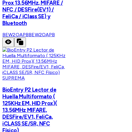
Prox 13.56MHz, MIFARE /
NFC / DESFire(EV1) /
FeliCa / iClass SE) y
Bluetooth
BEW2OAPB
BEW2OAPB
SUPREMA
BioEntry P2 Lector de
Huella Multiformato (
125KHz EM, HID Prox)(
13.56MHz MIFARE,
DESFire/EV1, FeliCa,
iCLASS SE/SR, NFC
Físico)