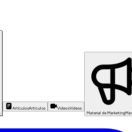
Artículos
Artículos
Videos
Videos
s
Material de Marketing
Mar