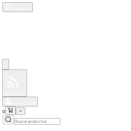
Productos
0
Especiales
Newsfeed
0
Iniciar Sesión
0