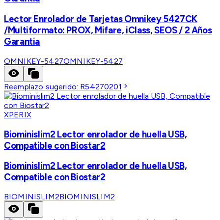
Lector Enrolador de Tarjetas Omnikey 5427CK
/Multiformato: PROX, Mifare, iClass, SEOS / 2 Años
Garantia
OMNIKEY-5427
OMNIKEY-5427
Reemplazo sugerido:
R54270201
XPERIX
Biominislim2 Lector enrolador de huella USB,
Compatible con Biostar2
Biominislim2 Lector enrolador de huella USB,
Compatible con Biostar2
BIOMINISLIM2
BIOMINISLIM2