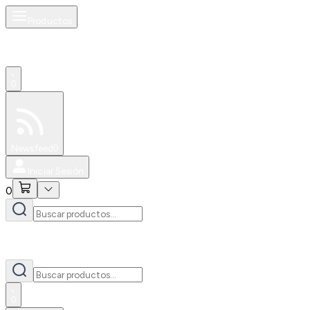
Productos
0
Especiales
Newsfeed
0
Iniciar Sesión
0
0