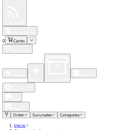
Especiales
Newsfeed
0
Iniciar Sesión
0
Carrito
Productos
Nuevos
Eventos
Para Ti
Caja Abierta
Soporte
Blog
Apps
Orden
Sucursales
Categorías
Inicio