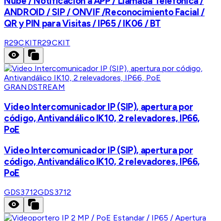
Nube / Notificación a APP / Llamada Telefónica /
ANDROID / SIP / ONVIF /Reconocimiento Facial /
QR y PIN para Visitas / IP65 / IK06 / BT
R29CKIT
R29CKIT
GRANDSTREAM
Video Intercomunicador IP (SIP), apertura por
código, Antivandálico IK10, 2 relevadores, IP66,
PoE
Video Intercomunicador IP (SIP), apertura por
código, Antivandálico IK10, 2 relevadores, IP66,
PoE
GDS3712
GDS3712