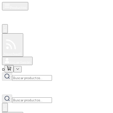
Productos
0
Especiales
Newsfeed
0
Iniciar Sesión
0
0