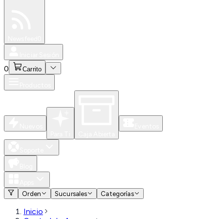
Especiales
Newsfeed
0
Iniciar Sesión
0
Carrito
Productos
Nuevos
Eventos
Para Ti
Caja Abierta
Soporte
Blog
Apps
Orden
Sucursales
Categorías
Inicio