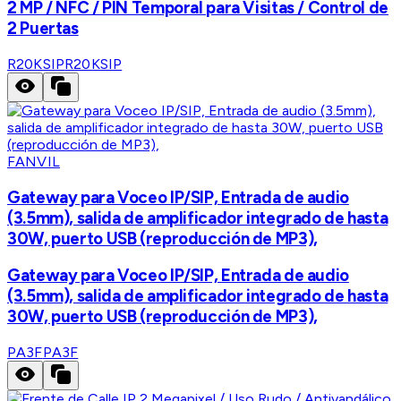
2 MP / NFC / PIN Temporal para Visitas / Control de
2 Puertas
R20KSIP
R20KSIP
FANVIL
Gateway para Voceo IP/SIP, Entrada de audio
(3.5mm), salida de amplificador integrado de hasta
30W, puerto USB (reproducción de MP3),
Gateway para Voceo IP/SIP, Entrada de audio
(3.5mm), salida de amplificador integrado de hasta
30W, puerto USB (reproducción de MP3),
PA3F
PA3F