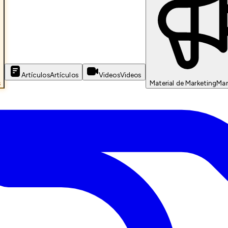
Artículos
Artículos
Videos
Videos
s
Material de Marketing
Mar