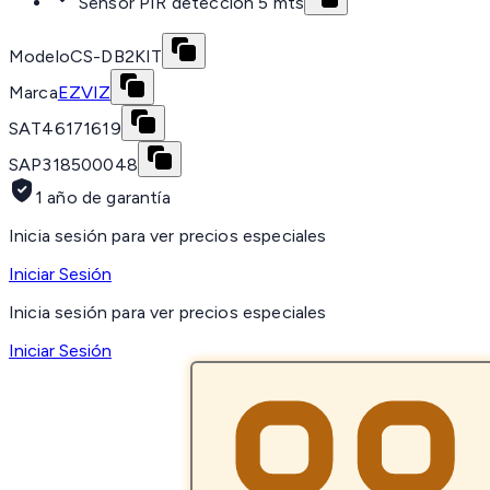
Sensor PIR detección 5 mts
Modelo
CS-DB2KIT
Marca
EZVIZ
SAT
46171619
SAP
318500048
1 año de garantía
Inicia sesión para ver precios especiales
Iniciar Sesión
Inicia sesión para ver precios especiales
Iniciar Sesión