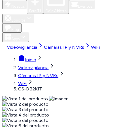
Nuevos
Eventos
Para Ti
Caja Abierta
Soporte
Blog
Apps
Videovigilancia
Cámaras IP y NVRs
WiFi
Inicio
Videovigilancia
Cámaras IP y NVRs
WiFi
CS-DB2KIT