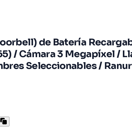
orbell) de Batería Recargabl
65) / Cámara 3 Megapíxel / Ll
mbres Seleccionables / Ranu