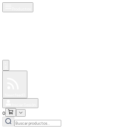
Productos
0
Especiales
Newsfeed
0
Iniciar Sesión
0