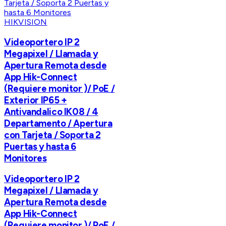
HIKVISION
Videoportero IP 2
Megapixel / Llamada y
Apertura Remota desde
App Hik-Connect
(Requiere monitor )/ PoE /
Exterior IP65 +
Antivandalico IK08 / 4
Departamento / Apertura
con Tarjeta / Soporta 2
Puertas y hasta 6
Monitores
Videoportero IP 2
Megapixel / Llamada y
Apertura Remota desde
App Hik-Connect
(Requiere monitor )/ PoE /