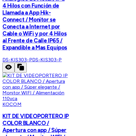
4 Hilos con Función de
Llamada a App Hik-
Connect / Monitor se
Conecta a Internet por
Cable o WiFi y por 4 Hilos
al Frente de Calle IP65 /
Expandible a Mas Equipos
DS-KIS303-P
DS-KIS303-P
KOCOM
KIT DE VIDEOPORTERO IP
COLOR BLANCO /
Apertura con app / Súper