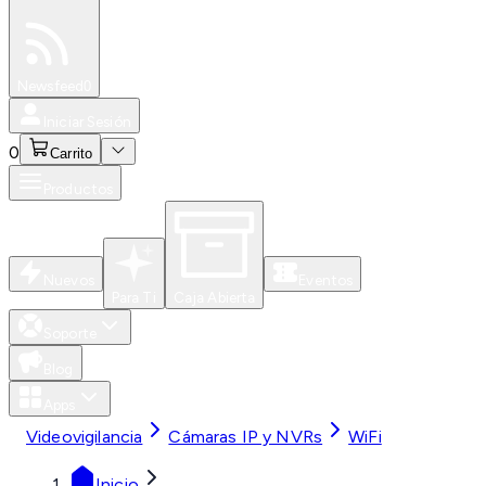
Especiales
Newsfeed
0
Iniciar Sesión
0
Carrito
Productos
Nuevos
Eventos
Para Ti
Caja Abierta
Soporte
Blog
Apps
Videovigilancia
Cámaras IP y NVRs
WiFi
Inicio