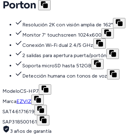
Porton
Resolución 2K con visión amplia de 162°
Monitor 7' touchscreen 1024x600
Conexión Wi-Fi dual 2.4/5 GHz
2 salidas para apertura puerta/portón
Soporta microSD hasta 512GB
Detección humana con tonos de voz
Modelo
CS-HP7
Marca
EZVIZ
SAT
46171619
SAP
318500161
3 años de garantía