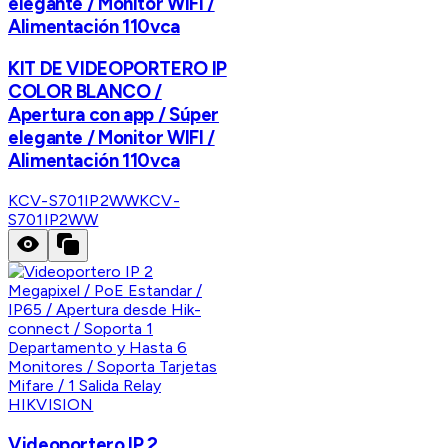
elegante / Monitor WIFI /
Alimentación 110vca
KIT DE VIDEOPORTERO IP
COLOR BLANCO /
Apertura con app / Súper
elegante / Monitor WIFI /
Alimentación 110vca
KCV-S701IP2WW
KCV-
S701IP2WW
HIKVISION
Videoportero IP 2