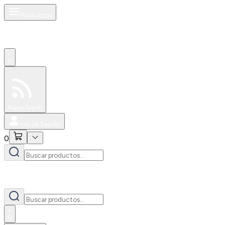
Productos
0
Especiales
Newsfeed
0
Iniciar Sesión
0
0