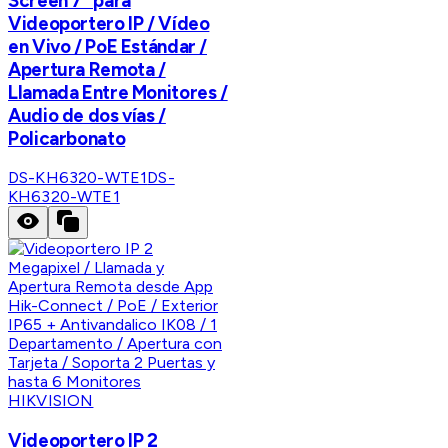
Screen 7" para
Videoportero IP / Vídeo
en Vivo / PoE Estándar /
Apertura Remota /
Llamada Entre Monitores /
Audio de dos vías /
Policarbonato
DS-KH6320-WTE1
DS-
KH6320-WTE1
HIKVISION
Videoportero IP 2