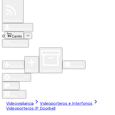
Especiales
Newsfeed
0
Iniciar Sesión
0
Carrito
Productos
Nuevos
Eventos
Para Ti
Caja Abierta
Soporte
Blog
Apps
Videovigilancia
Videoporteros e Interfonos
Videoporteros IP Doorbell