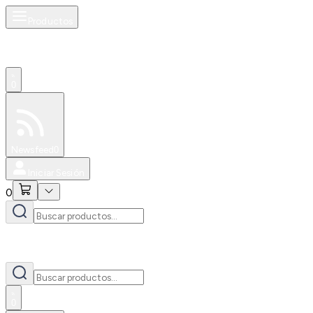
Productos
0
Especiales
Newsfeed
0
Iniciar Sesión
0
0