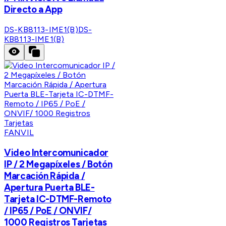
Directo a App
DS-KB8113-IME1(B)
DS-
KB8113-IME1(B)
FANVIL
Video Intercomunicador
IP / 2 Megapíxeles / Botón
Marcación Rápida /
Apertura Puerta BLE-
Tarjeta IC-DTMF-Remoto
/ IP65 / PoE / ONVIF/
1000 Registros Tarjetas