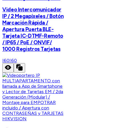
Video Intercomunicador
IP / 2 Megapíxeles / Botón
Marcación Rápida /
Apertura Puerta BLE-
Tarjeta IC-DTMF-Remoto
/ IP65 / PoE / ONVIF/
1000 Registros Tarjetas
I60
I60
HIKVISION