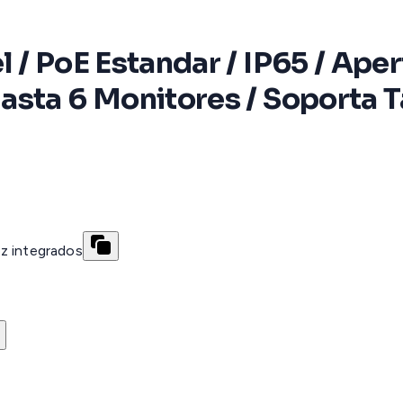
 / PoE Estandar / IP65 / Ape
sta 6 Monitores / Soporta Tar
z integrados