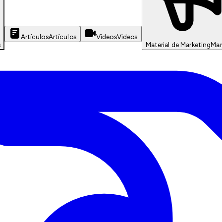
Artículos
Artículos
Videos
Videos
s
Material de Marketing
Mar