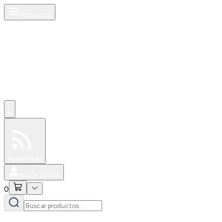
Productos
0
Especiales
Newsfeed
0
Iniciar Sesión
0