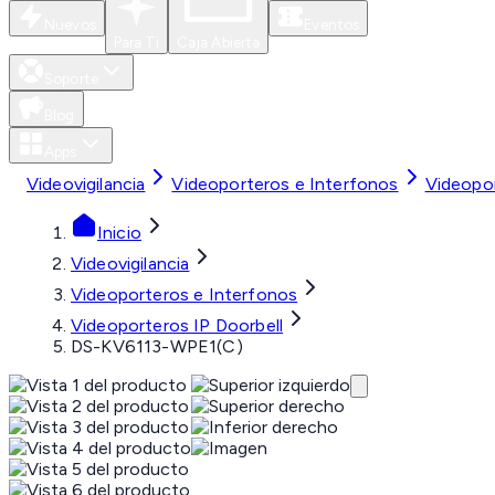
Nuevos
Eventos
Para Ti
Caja Abierta
Soporte
Blog
Apps
Videovigilancia
Videoporteros e Interfonos
Videopor
Inicio
Videovigilancia
Videoporteros e Interfonos
Videoporteros IP Doorbell
DS-KV6113-WPE1(C)