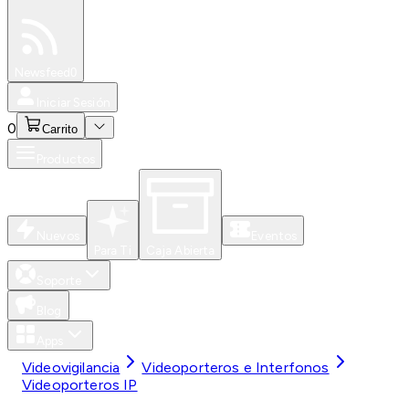
Especiales
Newsfeed
0
Iniciar Sesión
0
Carrito
Productos
Nuevos
Eventos
Para Ti
Caja Abierta
Soporte
Blog
Apps
Videovigilancia
Videoporteros e Interfonos
Videoporteros IP