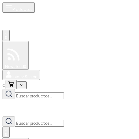
Productos
0
Especiales
Newsfeed
0
Iniciar Sesión
0
0