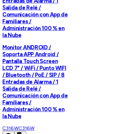
Entradas de Alarma / 1
Salida de Relé /
Comunicación con App de
Familiares /
Administración 100 % en
la Nube
Monitor ANDROID /
Soporta APP Android /
Pantalla Touch Screen
LCD 7" / WiFi / Punto WIFI
/ Bluetooth / PoE / SIP / 8
Entradas de Alarma / 1
Salida de Relé /
Comunicación con App de
Familiares /
Administración 100 % en
la Nube
C316W
C316W