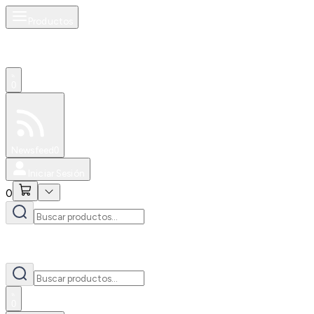
Productos
0
Especiales
Newsfeed
0
Iniciar Sesión
0
0