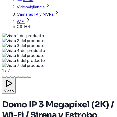
Videovigilancia
Cámaras IP y NVRs
WiFi
CS-H4
1
/
7
Video
Domo IP 3 Megapíxel (2K) /
Wi-Fi / Sirena y Estrobo