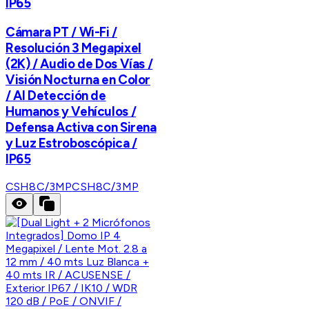
IP65
Cámara PT / Wi-Fi /
Resolución 3 Megapixel
(2K) / Audio de Dos Vías /
Visión Nocturna en Color
/ AI Detección de
Humanos y Vehículos /
Defensa Activa con Sirena
y Luz Estroboscópica /
IP65
CSH8C/3MP
CSH8C/3MP