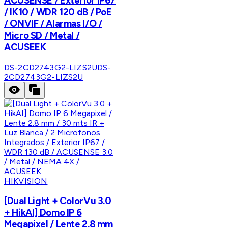
ACUSENSE / Exterior IP67
/ IK10 / WDR 120 dB / PoE
/ ONVIF / Alarmas I/O /
Micro SD / Metal /
ACUSEEK
DS-2CD2743G2-LIZS2U
DS-
2CD2743G2-LIZS2U
HIKVISION
[Dual Light + ColorVu 3.0
+ HikAI] Domo IP 6
Megapixel / Lente 2.8 mm