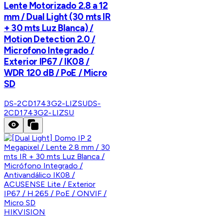
Lente Motorizado 2.8 a 12
mm / Dual Light (30 mts IR
+ 30 mts Luz Blanca) /
Motion Detection 2.0 /
Microfono Integrado /
Exterior IP67 / IK08 /
WDR 120 dB / PoE / Micro
SD
DS-2CD1743G2-LIZSU
DS-
2CD1743G2-LIZSU
HIKVISION