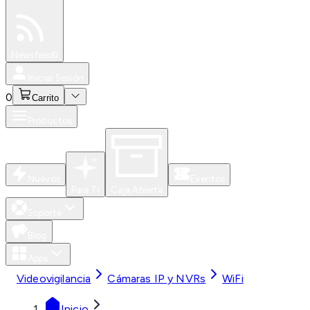
Especiales
Newsfeed
0
Iniciar Sesión
0
Carrito
Productos
Nuevos
Eventos
Para Ti
Caja Abierta
Soporte
Blog
Apps
Videovigilancia
Cámaras IP y NVRs
WiFi
Inicio