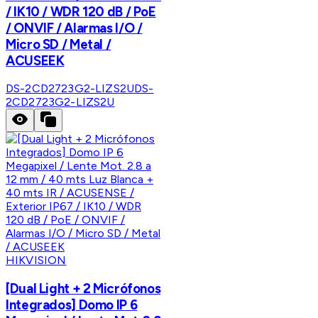
/ IK10 / WDR 120 dB / PoE
/ ONVIF / Alarmas I/O /
Micro SD / Metal /
ACUSEEK
DS-2CD2723G2-LIZS2U
DS-
2CD2723G2-LIZS2U
HIKVISION
[Dual Light + 2 Micrófonos
Integrados] Domo IP 6