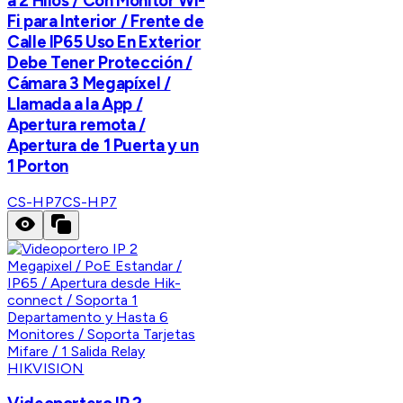
a 2 Hilos / Con Monitor Wi-
Fi para Interior / Frente de
Calle IP65 Uso En Exterior
Debe Tener Protección /
Cámara 3 Megapíxel /
Llamada a la App /
Apertura remota /
Apertura de 1 Puerta y un
1 Porton
CS-HP7
CS-HP7
HIKVISION