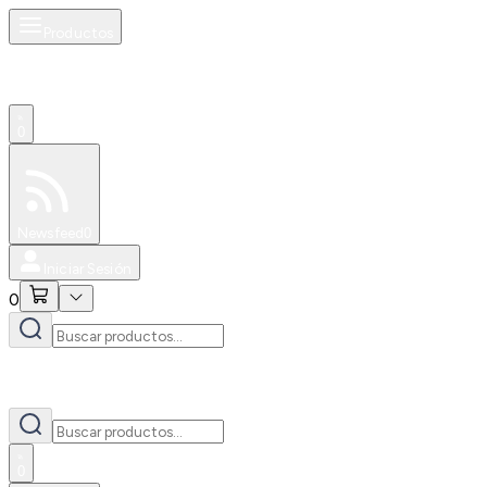
Productos
0
Especiales
Newsfeed
0
Iniciar Sesión
0
0