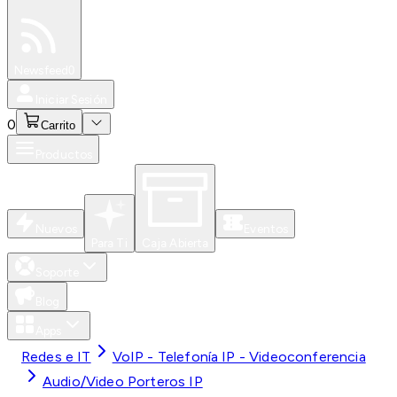
Especiales
Newsfeed
0
Iniciar Sesión
0
Carrito
Productos
Nuevos
Eventos
Para Ti
Caja Abierta
Soporte
Blog
Apps
Redes e IT
VoIP - Telefonía IP - Videoconferencia
Audio/Video Porteros IP