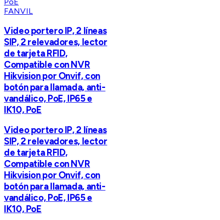
FANVIL
Video portero IP, 2 líneas
SIP, 2 relevadores, lector
de tarjeta RFID,
Compatible con NVR
Hikvision por Onvif, con
botón para llamada, anti-
vandálico, PoE, IP65 e
IK10, PoE
Video portero IP, 2 líneas
SIP, 2 relevadores, lector
de tarjeta RFID,
Compatible con NVR
Hikvision por Onvif, con
botón para llamada, anti-
vandálico, PoE, IP65 e
IK10, PoE