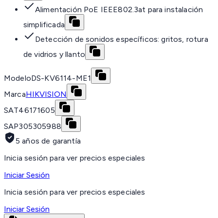
Alimentación PoE IEEE802.3at para instalación
simplificada
Detección de sonidos específicos: gritos, rotura
de vidrios y llanto
Modelo
DS-KV6114-ME1
Marca
HIKVISION
SAT
46171605
SAP
305305988
5 años de garantía
Inicia sesión para ver precios especiales
Iniciar Sesión
Inicia sesión para ver precios especiales
Iniciar Sesión