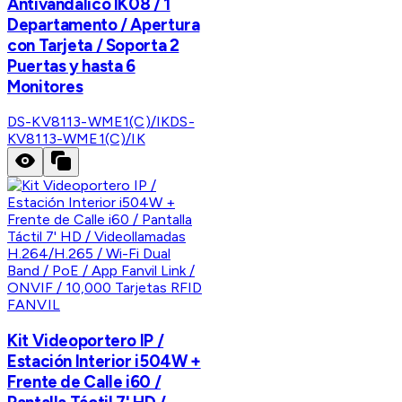
Antivandalico IK08 / 1
Departamento / Apertura
con Tarjeta / Soporta 2
Puertas y hasta 6
Monitores
DS-KV8113-WME1(C)/IK
DS-
KV8113-WME1(C)/IK
FANVIL
Kit Videoportero IP /
Estación Interior i504W +
Frente de Calle i60 /