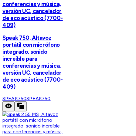
conferencias y música,
versión UC, cancelador
de eco acústico (7700-
409)
Speak 750, Altavoz
portátil con micrófono
integrado, sonido
increíble para
conferencias y música,
versión UC, cancelador
de eco acústico (7700-
409)
SPEAK750
SPEAK750