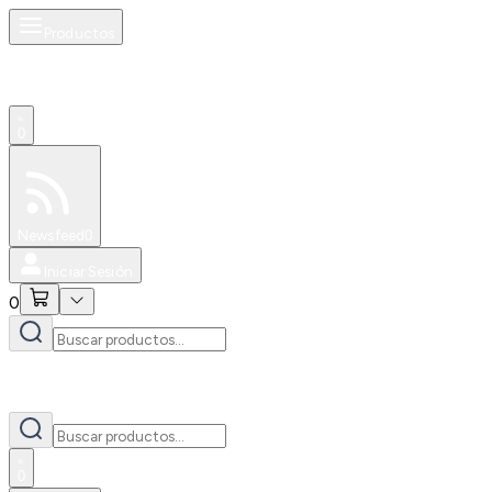
Productos
0
Especiales
Newsfeed
0
Iniciar Sesión
0
0