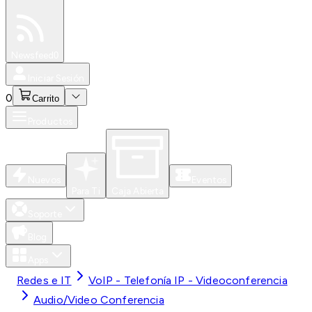
Especiales
Newsfeed
0
Iniciar Sesión
0
Carrito
Productos
Nuevos
Eventos
Para Ti
Caja Abierta
Soporte
Blog
Apps
Redes e IT
VoIP - Telefonía IP - Videoconferencia
Audio/Video Conferencia