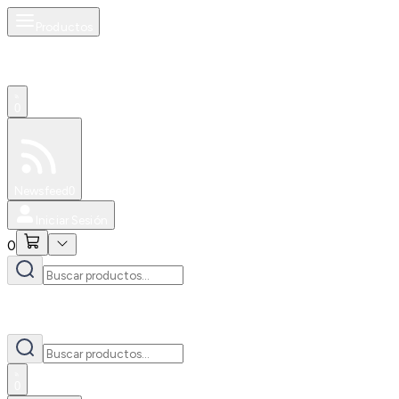
Productos
0
Especiales
Newsfeed
0
Iniciar Sesión
0
0