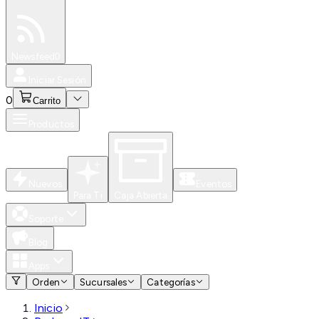
Especiales
Newsfeed
0
Iniciar Sesión
0
Carrito
Productos
Nuevos
Eventos
Para Ti
Caja Abierta
Soporte
Blog
Apps
Orden
Sucursales
Categorías
Inicio