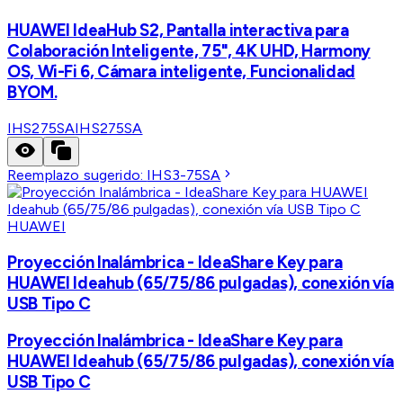
HUAWEI IdeaHub S2, Pantalla interactiva para
Colaboración Inteligente, 75", 4K UHD, Harmony
OS, Wi-Fi 6, Cámara inteligente, Funcionalidad
BYOM.
IHS275SA
IHS275SA
Reemplazo sugerido:
IHS3-75SA
HUAWEI
Proyección Inalámbrica - IdeaShare Key para
HUAWEI Ideahub (65/75/86 pulgadas), conexión vía
USB Tipo C
Proyección Inalámbrica - IdeaShare Key para
HUAWEI Ideahub (65/75/86 pulgadas), conexión vía
USB Tipo C