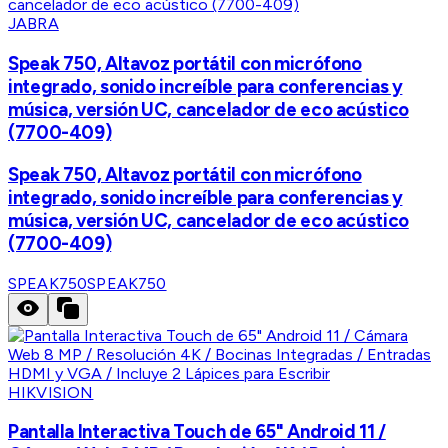
JABRA
Speak 750, Altavoz portátil con micrófono
integrado, sonido increíble para conferencias y
música, versión UC, cancelador de eco acústico
(7700-409)
Speak 750, Altavoz portátil con micrófono
integrado, sonido increíble para conferencias y
música, versión UC, cancelador de eco acústico
(7700-409)
SPEAK750
SPEAK750
HIKVISION
Pantalla Interactiva Touch de 65" Android 11 /