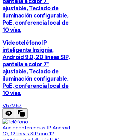
pantalla a color 7"
ajustable, Teclado de
iluminación configurable,
PoE, conferencia local de
10 vías.
Videoteléfono IP
inteligente Insignia,
Android 9.0, 20 líneas SIP,
pantalla a color 7"
ajustable, Teclado de
iluminación configurable,
PoE, conferencia local de
10 vías.
V67
V67