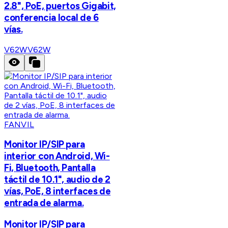
2.8", PoE, puertos Gigabit,
conferencia local de 6
vías.
V62W
V62W
FANVIL
Monitor IP/SIP para
interior con Android, Wi-
Fi, Bluetooth, Pantalla
táctil de 10.1", audio de 2
vías, PoE, 8 interfaces de
entrada de alarma.
Monitor IP/SIP para