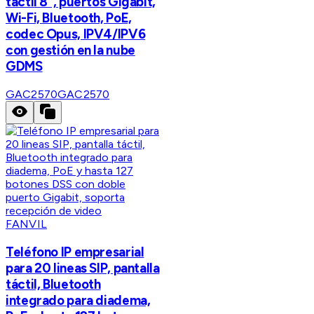
táctil 8", puertos Gigabit,
Wi-Fi, Bluetooth, PoE,
codec Opus, IPV4/IPV6
con gestión en la nube
GDMS
GAC2570
GAC2570
FANVIL
Teléfono IP empresarial
para 20 lineas SIP, pantalla
táctil, Bluetooth
integrado para diadema,