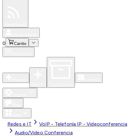
Especiales
Newsfeed
0
Iniciar Sesión
0
Carrito
Productos
Nuevos
Eventos
Para Ti
Caja Abierta
Soporte
Blog
Apps
Redes e IT
VoIP - Telefonía IP - Videoconferencia
Audio/Video Conferencia