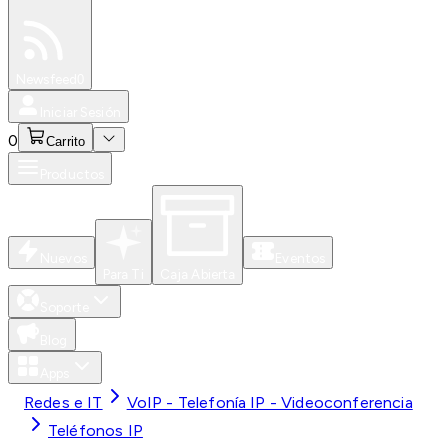
Especiales
Newsfeed
0
Iniciar Sesión
0
Carrito
Productos
Nuevos
Eventos
Para Ti
Caja Abierta
Soporte
Blog
Apps
Redes e IT
VoIP - Telefonía IP - Videoconferencia
Teléfonos IP