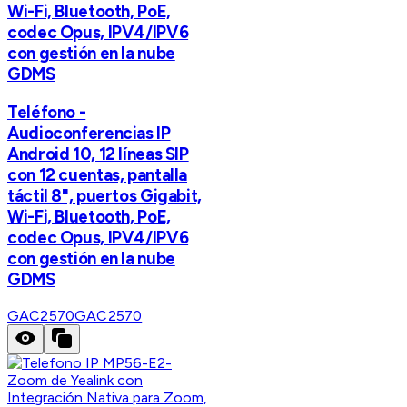
Wi-Fi, Bluetooth, PoE,
codec Opus, IPV4/IPV6
con gestión en la nube
GDMS
Teléfono -
Audioconferencias IP
Android 10, 12 líneas SIP
con 12 cuentas, pantalla
táctil 8", puertos Gigabit,
Wi-Fi, Bluetooth, PoE,
codec Opus, IPV4/IPV6
con gestión en la nube
GDMS
GAC2570
GAC2570