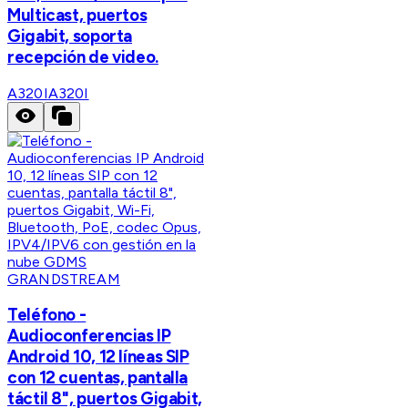
Multicast, puertos
Gigabit, soporta
recepción de video.
A320I
A320I
GRANDSTREAM
Teléfono -
Audioconferencias IP
Android 10, 12 líneas SIP
con 12 cuentas, pantalla
táctil 8", puertos Gigabit,