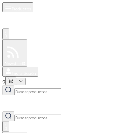
Productos
0
Especiales
Newsfeed
0
Iniciar Sesión
0
0