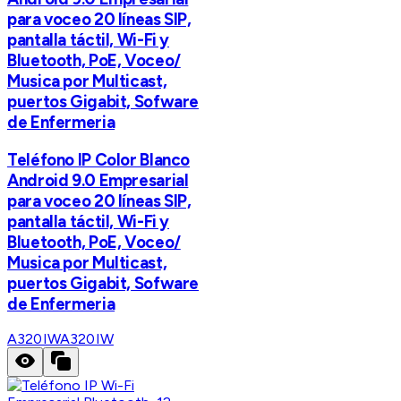
para voceo 20 líneas SIP,
pantalla táctil, Wi-Fi y
Bluetooth, PoE, Voceo/
Musica por Multicast,
puertos Gigabit, Sofware
de Enfermeria
Teléfono IP Color Blanco
Android 9.0 Empresarial
para voceo 20 líneas SIP,
pantalla táctil, Wi-Fi y
Bluetooth, PoE, Voceo/
Musica por Multicast,
puertos Gigabit, Sofware
de Enfermeria
A320IW
A320IW