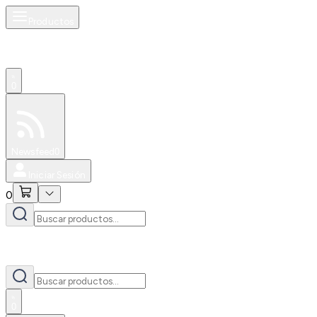
Productos
0
Especiales
Newsfeed
0
Iniciar Sesión
0
0