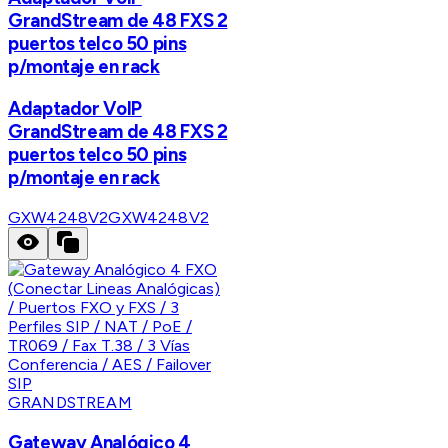
GrandStream de 48 FXS 2
puertos telco 50 pins
p/montaje en rack
Adaptador VoIP
GrandStream de 48 FXS 2
puertos telco 50 pins
p/montaje en rack
GXW4248V2
GXW4248V2
GRANDSTREAM
Gateway Analógico 4