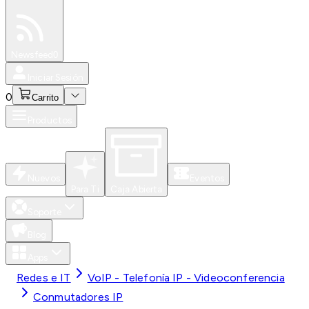
Especiales
Newsfeed
0
Iniciar Sesión
0
Carrito
Productos
Nuevos
Eventos
Para Ti
Caja Abierta
Soporte
Blog
Apps
Redes e IT
VoIP - Telefonía IP - Videoconferencia
Conmutadores IP