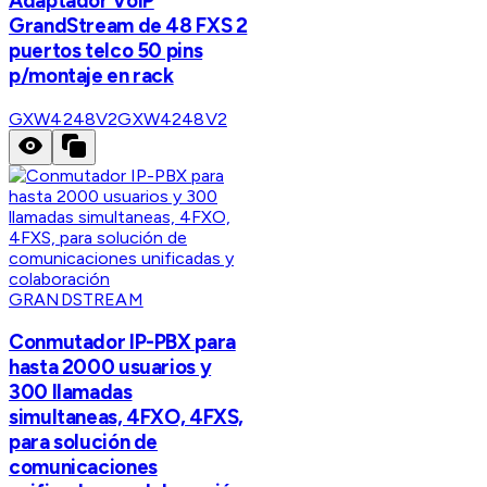
Adaptador VoIP
GrandStream de 48 FXS 2
puertos telco 50 pins
p/montaje en rack
GXW4248V2
GXW4248V2
GRANDSTREAM
Conmutador IP-PBX para
hasta 2000 usuarios y
300 llamadas
simultaneas, 4FXO, 4FXS,
para solución de
comunicaciones