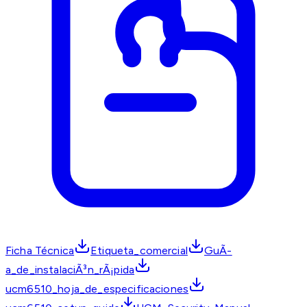
Ficha Técnica
Etiqueta_comercial
GuÃ­
a_de_instalaciÃ³n_rÃ¡pida
ucm6510_hoja_de_especificaciones