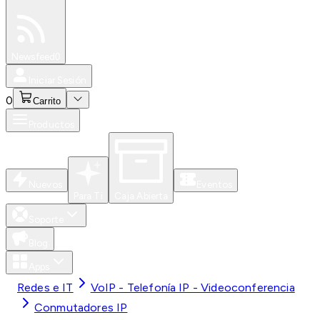
Especiales
Newsfeed
0
Iniciar Sesión
0
Carrito
Productos
Nuevos
Eventos
Para Ti
Caja Abierta
Soporte
Blog
Apps
Redes e IT
VoIP - Telefonía IP - Videoconferencia
Conmutadores IP