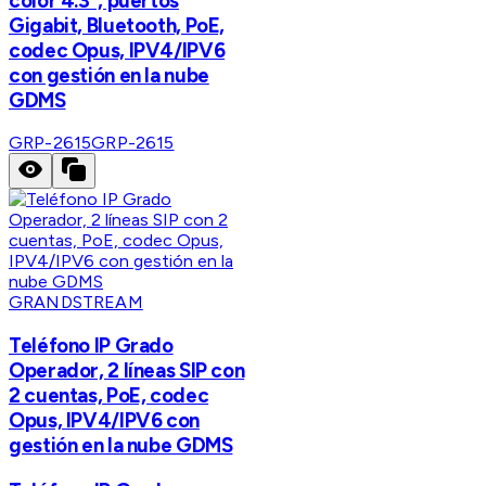
color 4.3", puertos
Gigabit, Bluetooth, PoE,
codec Opus, IPV4/IPV6
con gestión en la nube
GDMS
GRP-2615
GRP-2615
GRANDSTREAM
Teléfono IP Grado
Operador, 2 líneas SIP con
2 cuentas, PoE, codec
Opus, IPV4/IPV6 con
gestión en la nube GDMS