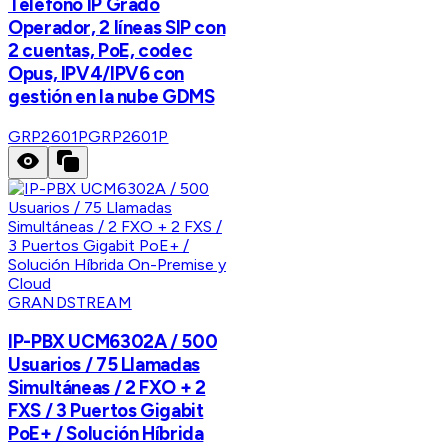
Teléfono IP Grado
Operador, 2 líneas SIP con
2 cuentas, PoE, codec
Opus, IPV4/IPV6 con
gestión en la nube GDMS
GRP2601P
GRP2601P
GRANDSTREAM
IP-PBX UCM6302A / 500
Usuarios / 75 Llamadas
Simultáneas / 2 FXO + 2
FXS / 3 Puertos Gigabit
PoE+ / Solución Híbrida