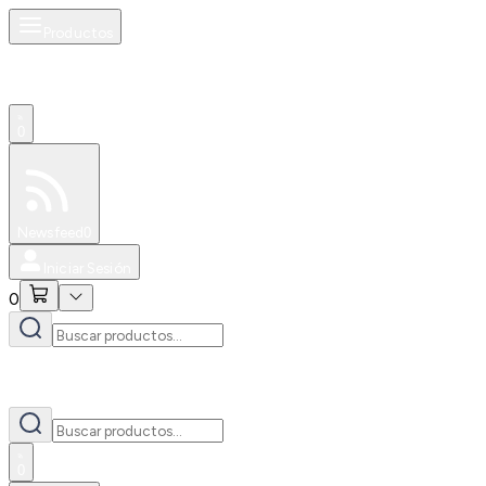
Productos
0
Especiales
Newsfeed
0
Iniciar Sesión
0
0