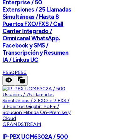
Enterprise / 50
Extensiones / 25 Llamadas
Simultáneas / Hasta 8
Puertos FXO/FXS / Call
Center Integrado /
Omnicanal WhatsApp,
Facebook y SMS /
Transcripción y Resumen
IA / Linkus UC
P550
P550
GRANDSTREAM
IP-PBX UCM6302A / 500