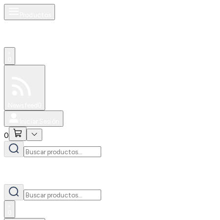
Productos
0
Especiales
Newsfeed
0
Iniciar Sesión
0
0