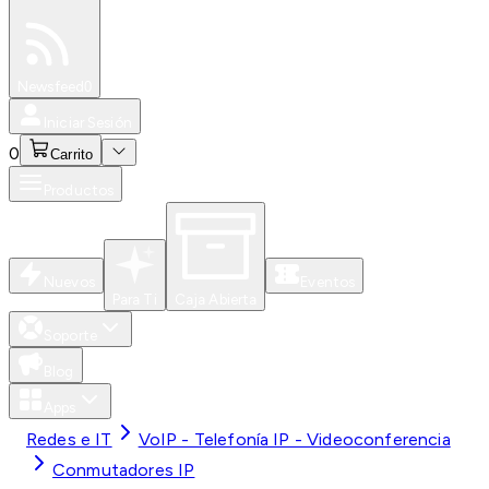
Especiales
Newsfeed
0
Iniciar Sesión
0
Carrito
Productos
Nuevos
Eventos
Para Ti
Caja Abierta
Soporte
Blog
Apps
Redes e IT
VoIP - Telefonía IP - Videoconferencia
Conmutadores IP