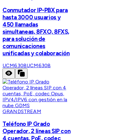
Conmutador IP-PBX para
hasta 3000 usuarios y
450 llamadas
simultaneas, 8FXO, 8FXS,
para solución de
comunicaciones
unificadas y colaboración
UCM6308
UCM6308
GRANDSTREAM
Teléfono IP Grado
Operador, 2 líneas SIP con
4 cuentas, PoE, codec