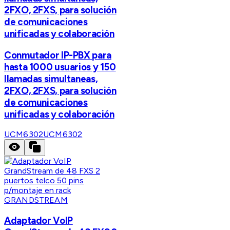
2FXO, 2FXS, para solución
de comunicaciones
unificadas y colaboración
Conmutador IP-PBX para
hasta 1000 usuarios y 150
llamadas simultaneas,
2FXO, 2FXS, para solución
de comunicaciones
unificadas y colaboración
UCM6302
UCM6302
GRANDSTREAM
Adaptador VoIP