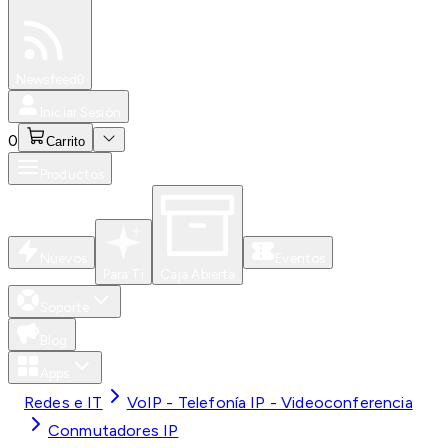
Especiales
Newsfeed
0
Iniciar Sesión
0
Carrito
Productos
Nuevos
Eventos
Para Ti
Caja Abierta
Soporte
Blog
Apps
Redes e IT
VoIP - Telefonía IP - Videoconferencia
Conmutadores IP