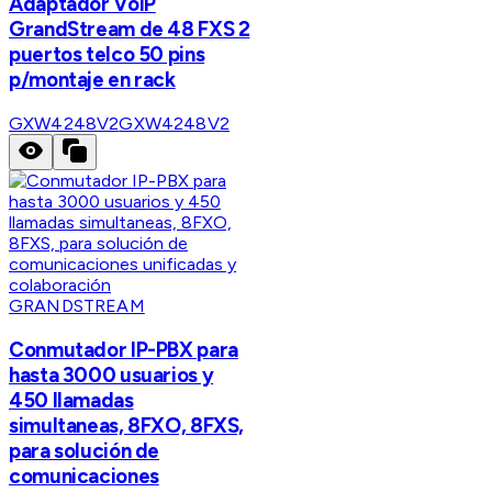
Adaptador VoIP
GrandStream de 48 FXS 2
puertos telco 50 pins
p/montaje en rack
GXW4248V2
GXW4248V2
GRANDSTREAM
Conmutador IP-PBX para
hasta 3000 usuarios y
450 llamadas
simultaneas, 8FXO, 8FXS,
para solución de
comunicaciones