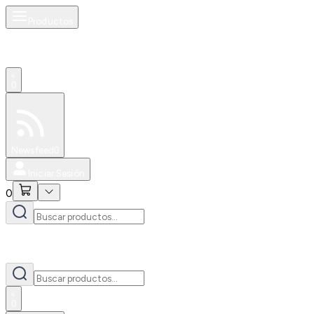
Productos
0
Especiales
Newsfeed
0
Iniciar Sesión
0
0