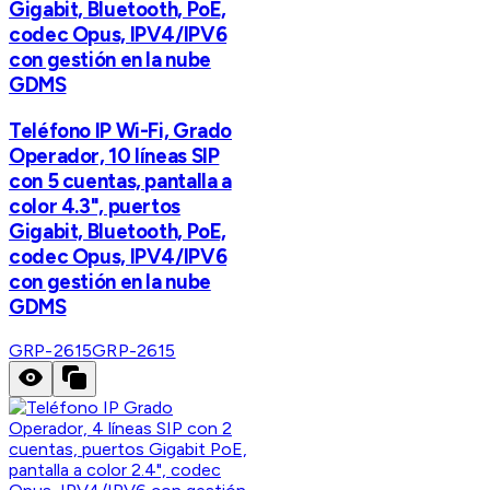
Gigabit, Bluetooth, PoE,
codec Opus, IPV4/IPV6
con gestión en la nube
GDMS
Teléfono IP Wi-Fi, Grado
Operador, 10 líneas SIP
con 5 cuentas, pantalla a
color 4.3", puertos
Gigabit, Bluetooth, PoE,
codec Opus, IPV4/IPV6
con gestión en la nube
GDMS
GRP-2615
GRP-2615