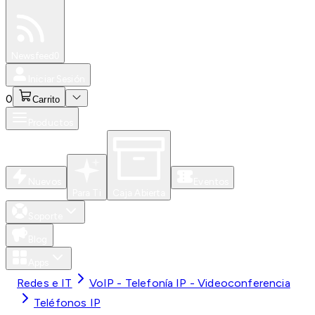
Especiales
Newsfeed
0
Iniciar Sesión
0
Carrito
Productos
Nuevos
Eventos
Para Ti
Caja Abierta
Soporte
Blog
Apps
Redes e IT
VoIP - Telefonía IP - Videoconferencia
Teléfonos IP