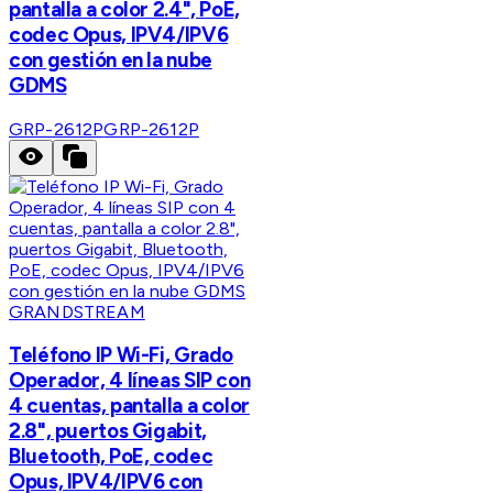
pantalla a color 2.4", PoE,
codec Opus, IPV4/IPV6
con gestión en la nube
GDMS
GRP-2612P
GRP-2612P
GRANDSTREAM
Teléfono IP Wi-Fi, Grado
Operador, 4 líneas SIP con
4 cuentas, pantalla a color
2.8", puertos Gigabit,
Bluetooth, PoE, codec
Opus, IPV4/IPV6 con