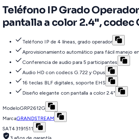
Teléfono IP Grado Operador,
pantalla a color 2.4", code
Teléfono IP de 4 líneas, grado operador
Aprovisionamiento automático para fácil manejo e
Conferencia de audio para 5 participantes
Audio HD con codecs G.722 y Opus
16 teclas BLF digitales, soporte EHS
Diseño elegante con pantalla a color 2.4"
Modelo
GRP2612G
Marca
GRANDSTREAM
SAT
43191511
3 años de garantía