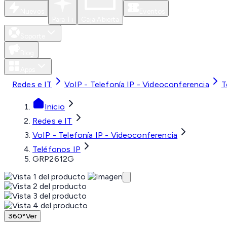
Nuevos
Eventos
Para Ti
Caja Abierta
Soporte
Blog
Apps
Redes e IT
VoIP - Telefonía IP - Videoconferencia
T
Inicio
Redes e IT
VoIP - Telefonía IP - Videoconferencia
Teléfonos IP
GRP2612G
360°
Ver