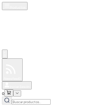
Productos
0
Especiales
Newsfeed
0
Iniciar Sesión
0