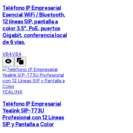
Teléfono IP Empresarial
Esencial WiFi / Bluetooth,
12 líneas SIP, pantalla a
color 3.5", PoE, puertos
Gigabit, conferencia local
de 6 vías.
V64
V64
YEALINK
Teléfono IP Empresarial
Yealink SIP-T73U
Profesional con 12 Líneas
SIP y Pantalla a Color