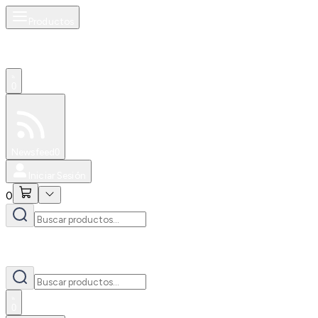
Productos
0
Especiales
Newsfeed
0
Iniciar Sesión
0
0