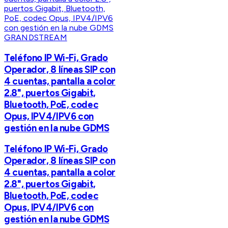
GRANDSTREAM
Teléfono IP Wi-Fi, Grado
Operador, 8 líneas SIP con
4 cuentas, pantalla a color
2.8", puertos Gigabit,
Bluetooth, PoE, codec
Opus, IPV4/IPV6 con
gestión en la nube GDMS
Teléfono IP Wi-Fi, Grado
Operador, 8 líneas SIP con
4 cuentas, pantalla a color
2.8", puertos Gigabit,
Bluetooth, PoE, codec
Opus, IPV4/IPV6 con
gestión en la nube GDMS