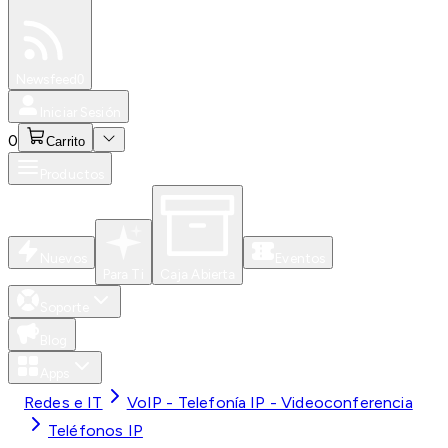
Especiales
Newsfeed
0
Iniciar Sesión
0
Carrito
Productos
Nuevos
Eventos
Para Ti
Caja Abierta
Soporte
Blog
Apps
Redes e IT
VoIP - Telefonía IP - Videoconferencia
Teléfonos IP