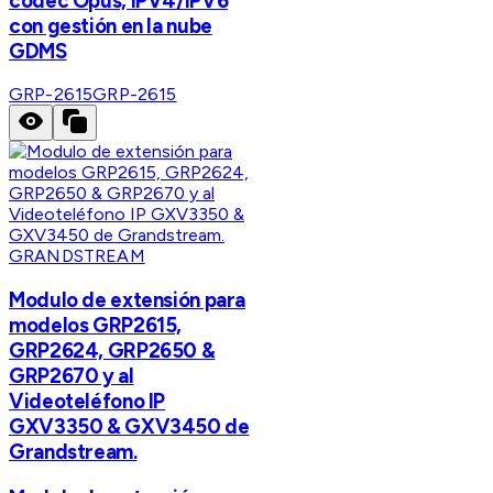
codec Opus, IPV4/IPV6
con gestión en la nube
GDMS
GRP-2615
GRP-2615
GRANDSTREAM
Modulo de extensión para
modelos GRP2615,
GRP2624, GRP2650 &
GRP2670 y al
Videoteléfono IP
GXV3350 & GXV3450 de
Grandstream.