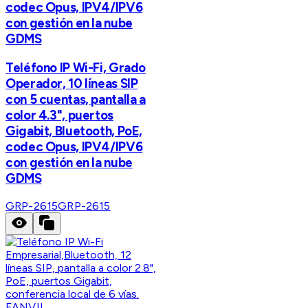
codec Opus, IPV4/IPV6
con gestión en la nube
GDMS
Teléfono IP Wi-Fi, Grado
Operador, 10 líneas SIP
con 5 cuentas, pantalla a
color 4.3", puertos
Gigabit, Bluetooth, PoE,
codec Opus, IPV4/IPV6
con gestión en la nube
GDMS
GRP-2615
GRP-2615
FANVIL