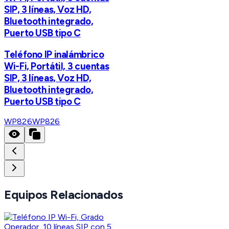
SIP, 3 líneas, Voz HD,
Bluetooth integrado,
Puerto USB tipo C
Teléfono IP inalámbrico
Wi-Fi, Portátil, 3 cuentas
SIP, 3 líneas, Voz HD,
Bluetooth integrado,
Puerto USB tipo C
WP826
WP826
Equipos Relacionados