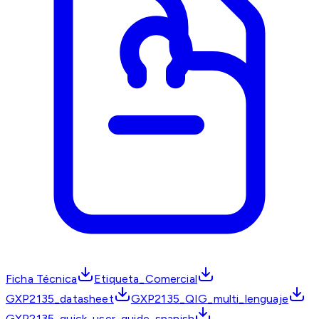
Ficha Técnica
Etiqueta_Comercial
GXP2135_datasheet
GXP2135_QIG_multi_lenguaje
GXP2135_quick_user_guide_spanish