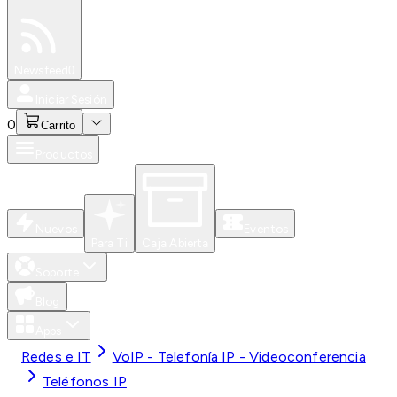
Especiales
Newsfeed
0
Iniciar Sesión
0
Carrito
Productos
Nuevos
Eventos
Para Ti
Caja Abierta
Soporte
Blog
Apps
Redes e IT
VoIP - Telefonía IP - Videoconferencia
Teléfonos IP