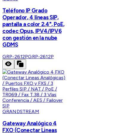
Teléfono IP Grado
Operador, 4 líneas SIP,
pantalla a color 2.4", PoE,
codec Opus, IPV4/IPV6
con gestión en la nube
GDMS
GRP-2612P
GRP-2612P
GRANDSTREAM
Gateway Analógico 4
FXO (Conectar Lineas