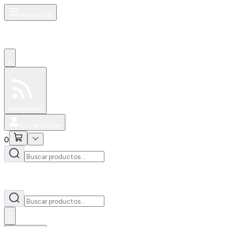
Productos
0
Especiales
Newsfeed
0
Iniciar Sesión
0
0