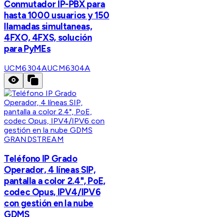
Conmutador IP-PBX para
hasta 1000 usuarios y 150
llamadas simultaneas,
4FXO, 4FXS, solución
para PyMEs
UCM6304A
UCM6304A
GRANDSTREAM
Teléfono IP Grado
Operador, 4 líneas SIP,
pantalla a color 2.4", PoE,
codec Opus, IPV4/IPV6
con gestión en la nube
GDMS