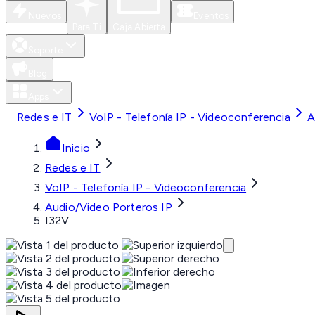
Nuevos
Eventos
Para Ti
Caja Abierta
Soporte
Blog
Apps
Redes e IT
VoIP - Telefonía IP - Videoconferencia
A
Inicio
Redes e IT
VoIP - Telefonía IP - Videoconferencia
Audio/Video Porteros IP
I32V