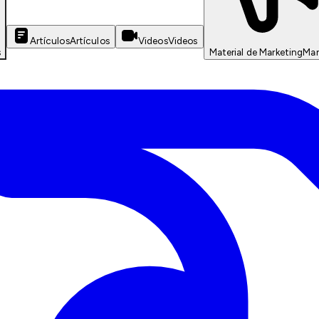
Artículos
Artículos
Videos
Videos
s
Material de Marketing
Mar