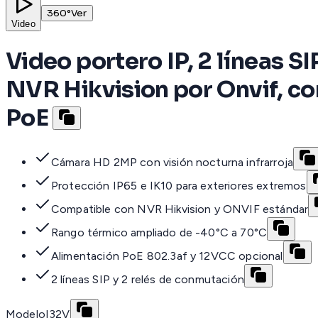
360°
Ver
Video
Video portero IP, 2 líneas S
NVR Hikvision por Onvif, con
PoE
Cámara HD 2MP con visión nocturna infrarroja
Protección IP65 e IK10 para exteriores extremos
Compatible con NVR Hikvision y ONVIF estándar
Rango térmico ampliado de -40°C a 70°C
Alimentación PoE 802.3af y 12VCC opcional
2 líneas SIP y 2 relés de conmutación
Modelo
I32V