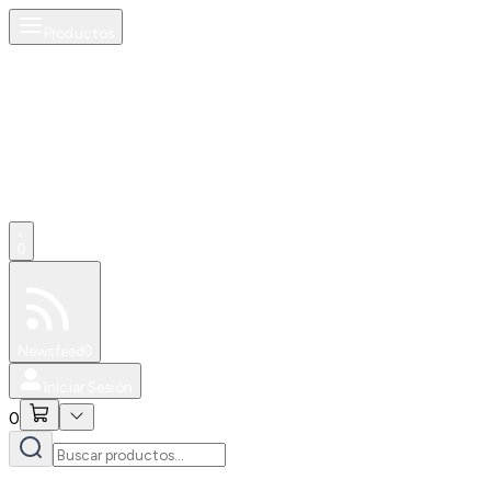
Productos
0
Especiales
Newsfeed
0
Iniciar Sesión
0