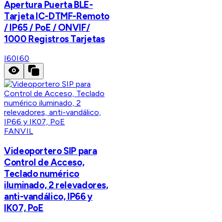
Apertura Puerta BLE-
Tarjeta IC-DTMF-Remoto
/ IP65 / PoE / ONVIF/
1000 Registros Tarjetas
I60
I60
FANVIL
Videoportero SIP para
Control de Acceso,
Teclado numérico
iluminado, 2 relevadores,
anti-vandálico, IP66 y
IK07, PoE