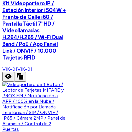
Kit Videoportero IP /
Estación Interior i504W +
Frente de Calle i60 /
Pantalla Táctil 7' HD /
Videollamadas
H.264/H.265 / Wi-Fi Dual
Band / PoE / App Fanvil
Link / ONVIF / 10,000
Tarjetas RFID
VIK-01
VIK-01