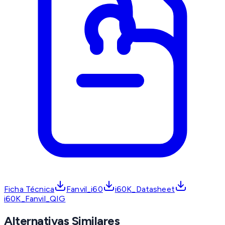
Ficha Técnica
Fanvil_i60
i60K_Datasheet
i60K_Fanvil_QIG
Alternativas Similares