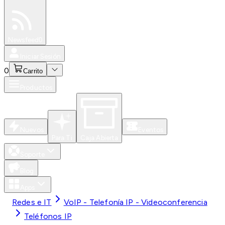
Especiales
Newsfeed
0
Iniciar Sesión
0
Carrito
Productos
Nuevos
Eventos
Para Ti
Caja Abierta
Soporte
Blog
Apps
Redes e IT
VoIP - Telefonía IP - Videoconferencia
Teléfonos IP