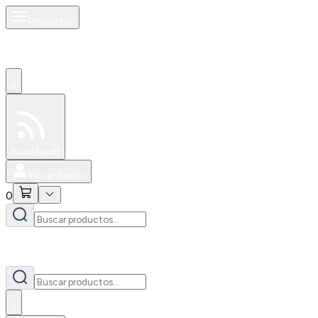
Productos
0
Especiales
Newsfeed
0
Iniciar Sesión
0
0