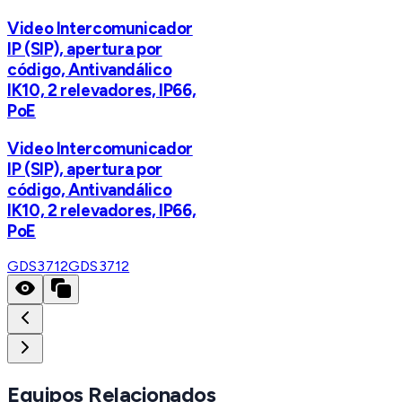
Video Intercomunicador
IP (SIP), apertura por
código, Antivandálico
IK10, 2 relevadores, IP66,
PoE
Video Intercomunicador
IP (SIP), apertura por
código, Antivandálico
IK10, 2 relevadores, IP66,
PoE
GDS3712
GDS3712
Equipos Relacionados