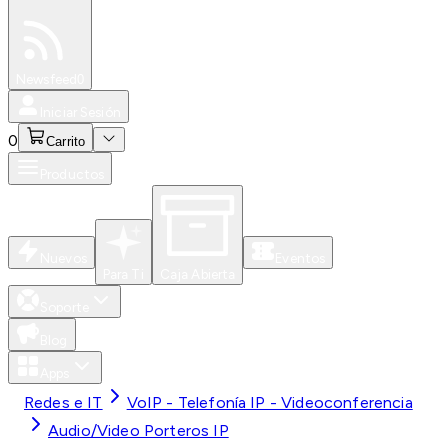
Especiales
Newsfeed
0
Iniciar Sesión
0
Carrito
Productos
Nuevos
Eventos
Para Ti
Caja Abierta
Soporte
Blog
Apps
Redes e IT
VoIP - Telefonía IP - Videoconferencia
Audio/Video Porteros IP