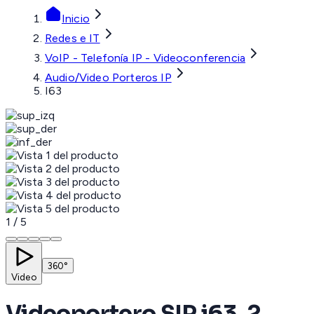
Inicio
Redes e IT
VoIP - Telefonía IP - Videoconferencia
Audio/Video Porteros IP
I63
1
/
5
360°
Video
Videoportero SIP i63, 2