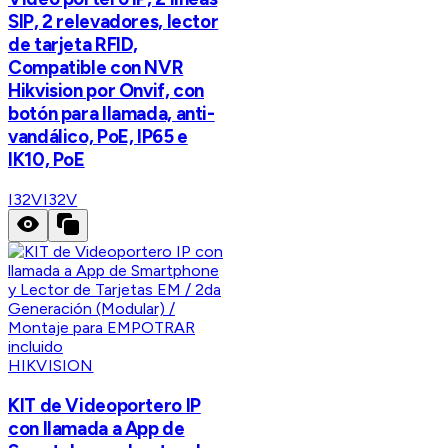
SIP, 2 relevadores, lector
de tarjeta RFID,
Compatible con NVR
Hikvision por Onvif, con
botón para llamada, anti-
vandálico, PoE, IP65 e
IK10, PoE
I32V
I32V
HIKVISION
KIT de Videoportero IP
con llamada a App de