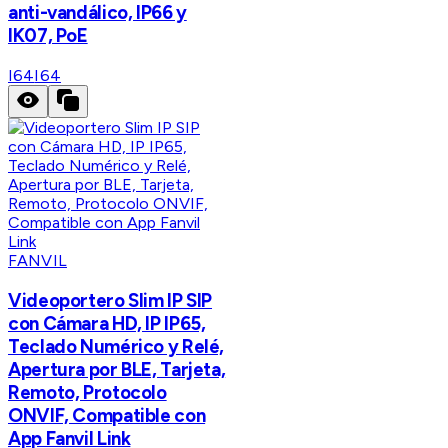
anti-vandálico, IP66 y
IK07, PoE
I64
I64
FANVIL
Videoportero Slim IP SIP
con Cámara HD, IP IP65,
Teclado Numérico y Relé,
Apertura por BLE, Tarjeta,
Remoto, Protocolo
ONVIF, Compatible con
App Fanvil Link