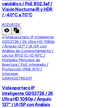
vandálico / PoE 802.3af /
Visión Nocturna IR y HDR
/ -40°C a 70°C
A12V
A12V
GRANDSTREAM
Videoportero IP
Inteligente GDS3726 / 2K
Ultra HD 1080p / Ángulo
127° / IA ISP con Análisis