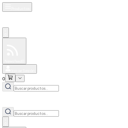
Productos
0
Especiales
Newsfeed
0
Iniciar Sesión
0
0