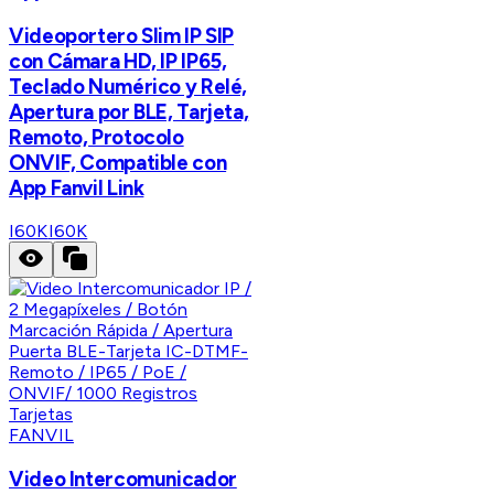
Videoportero Slim IP SIP
con Cámara HD, IP IP65,
Teclado Numérico y Relé,
Apertura por BLE, Tarjeta,
Remoto, Protocolo
ONVIF, Compatible con
App Fanvil Link
I60K
I60K
FANVIL
Video Intercomunicador