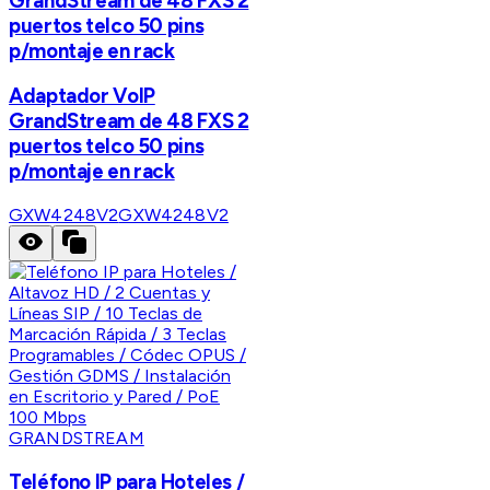
GrandStream de 48 FXS 2
puertos telco 50 pins
p/montaje en rack
Adaptador VoIP
GrandStream de 48 FXS 2
puertos telco 50 pins
p/montaje en rack
GXW4248V2
GXW4248V2
GRANDSTREAM
Teléfono IP para Hoteles /