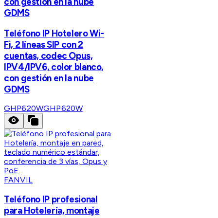
con gestión en la nube
GDMS
Teléfono IP Hotelero Wi-
Fi, 2 líneas SIP con 2
cuentas, codec Opus,
IPV4/IPV6, color blanco,
con gestión en la nube
GDMS
GHP620W
GHP620W
FANVIL
Teléfono IP profesional
para Hotelería, montaje