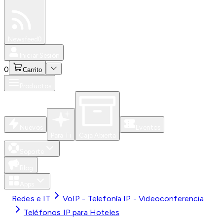
Especiales
Newsfeed
0
Iniciar Sesión
0
Carrito
Productos
Nuevos
Eventos
Para Ti
Caja Abierta
Soporte
Blog
Apps
Redes e IT
VoIP - Telefonía IP - Videoconferencia
Teléfonos IP para Hoteles