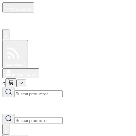
Productos
0
Especiales
Newsfeed
0
Iniciar Sesión
0
0