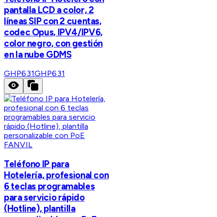
pantalla LCD a color, 2
líneas SIP con 2 cuentas,
codec Opus, IPV4/IPV6,
color negro, con gestión
en la nube GDMS
GHP631
GHP631
FANVIL
Teléfono IP para
Hotelería, profesional con
6 teclas programables
para servicio rápido
(Hotline), plantilla