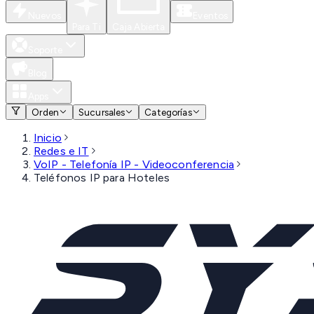
Nuevos
Eventos
Para Ti
Caja Abierta
Soporte
Blog
Apps
Orden
Sucursales
Categorías
Inicio
Redes e IT
VoIP - Telefonía IP - Videoconferencia
Teléfonos IP para Hoteles