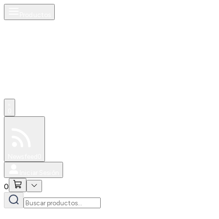
Productos
0
Especiales
Newsfeed
0
Iniciar Sesión
0