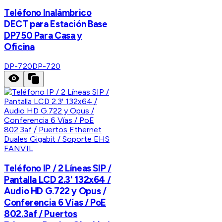
Teléfono Inalámbrico
DECT para Estación Base
DP750 Para Casa y
Oficina
DP-720
DP-720
FANVIL
Teléfono IP / 2 Líneas SIP /
Pantalla LCD 2.3' 132x64 /
Audio HD G.722 y Opus /
Conferencia 6 Vías / PoE
802.3af / Puertos