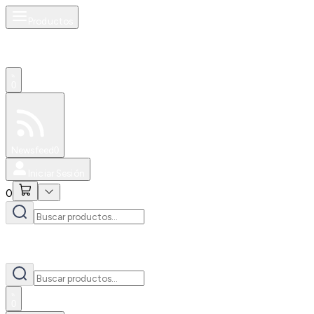
Productos
0
Especiales
Newsfeed
0
Iniciar Sesión
0
0