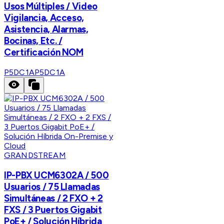
Usos Múltiples / Video
Vigilancia, Acceso,
Asistencia, Alarmas,
Bocinas, Etc. /
Certificación NOM
P5DC1A
P5DC1A
GRANDSTREAM
IP-PBX UCM6302A / 500
Usuarios / 75 Llamadas
Simultáneas / 2 FXO + 2
FXS / 3 Puertos Gigabit
PoE+ / Solución Híbrida