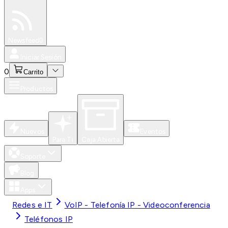
Especiales
Newsfeed
0
Iniciar Sesión
0
Carrito
Productos
Nuevos
Eventos
Para Ti
Caja Abierta
Soporte
Blog
Apps
Redes e IT
VoIP - Telefonía IP - Videoconferencia
Teléfonos IP