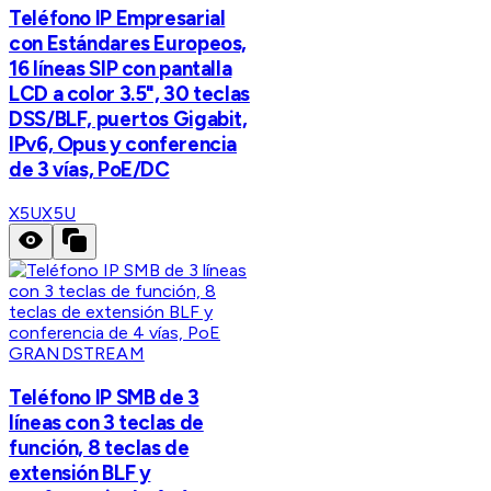
Teléfono IP Empresarial
con Estándares Europeos,
16 líneas SIP con pantalla
LCD a color 3.5", 30 teclas
DSS/BLF, puertos Gigabit,
IPv6, Opus y conferencia
de 3 vías, PoE/DC
X5U
X5U
GRANDSTREAM
Teléfono IP SMB de 3
líneas con 3 teclas de
función, 8 teclas de
extensión BLF y