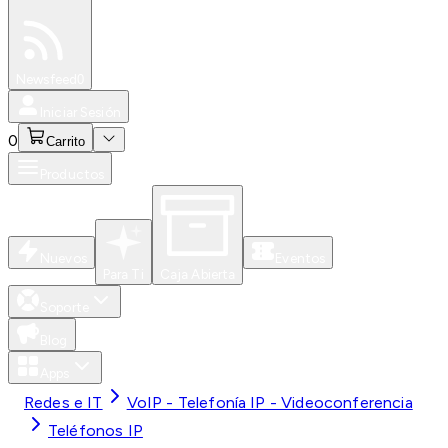
Especiales
Newsfeed
0
Iniciar Sesión
0
Carrito
Productos
Nuevos
Eventos
Para Ti
Caja Abierta
Soporte
Blog
Apps
Redes e IT
VoIP - Telefonía IP - Videoconferencia
Teléfonos IP