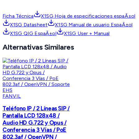
Ficha Técnica
X1SG Hoja de especificaciones espaÃ±ol
X1SG Datasheet
X1SG Manual de usuario EspaÃ±ol
X1SG QIG EspaÃ±ol
X1SG User + Manual
Alternativas Similares
FANVIL
Teléfono IP / 2 Líneas SIP /
Pantalla LCD 128x48 /
Audio HD G.722 y Opus /
Conferencia 3 Vías / PoE
802.3af / OpenVPN /