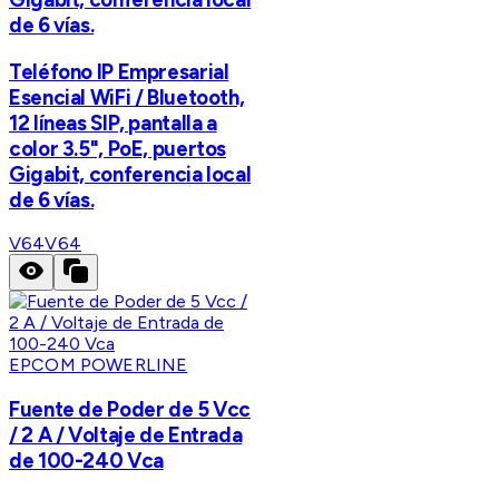
de 6 vías.
Teléfono IP Empresarial
Esencial WiFi / Bluetooth,
12 líneas SIP, pantalla a
color 3.5", PoE, puertos
Gigabit, conferencia local
de 6 vías.
V64
V64
EPCOM POWERLINE
Fuente de Poder de 5 Vcc
/ 2 A / Voltaje de Entrada
de 100-240 Vca