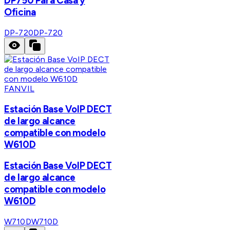
DP750 Para Casa y
Oficina
DP-720
DP-720
FANVIL
Estación Base VoIP DECT
de largo alcance
compatible con modelo
W610D
Estación Base VoIP DECT
de largo alcance
compatible con modelo
W610D
W710D
W710D