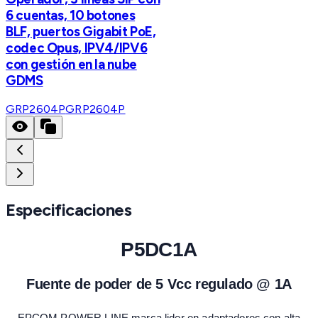
6 cuentas, 10 botones
BLF, puertos Gigabit PoE,
codec Opus, IPV4/IPV6
con gestión en la nube
GDMS
GRP2604P
GRP2604P
Especificaciones
P5DC1A
Fuente de poder de 5 Vcc regulado @ 1A
EPCOM POWER LINE marca lider en adaptadores con alta