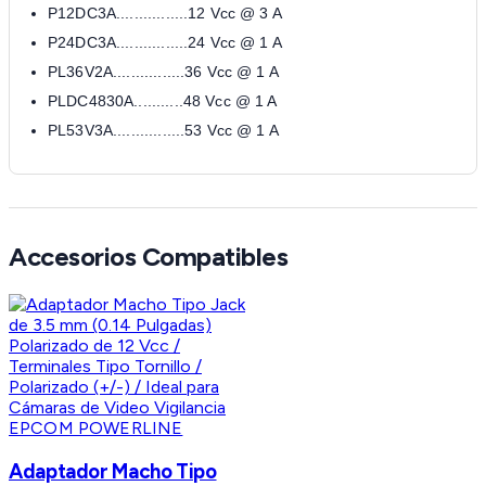
P12DC3A................12 Vcc @ 3 A
P24DC3A................24 Vcc @ 1 A
PL36V2A................36 Vcc @ 1 A
PLDC4830A...........48 Vcc @ 1 A
PL53V3A................53 Vcc @ 1 A
Accesorios Compatibles
EPCOM POWERLINE
Adaptador Macho Tipo