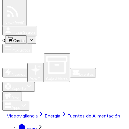
Especiales
Newsfeed
0
Iniciar Sesión
0
Carrito
Productos
Nuevos
Eventos
Para Ti
Caja Abierta
Soporte
Blog
Apps
Videovigilancia
Energía
Fuentes de Alimentación
Inicio