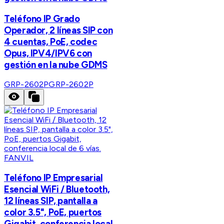
Teléfono IP Grado
Operador, 2 líneas SIP con
4 cuentas, PoE, codec
Opus, IPV4/IPV6 con
gestión en la nube GDMS
GRP-2602P
GRP-2602P
FANVIL
Teléfono IP Empresarial
Esencial WiFi / Bluetooth,
12 líneas SIP, pantalla a
color 3.5", PoE, puertos
Gigabit, conferencia local