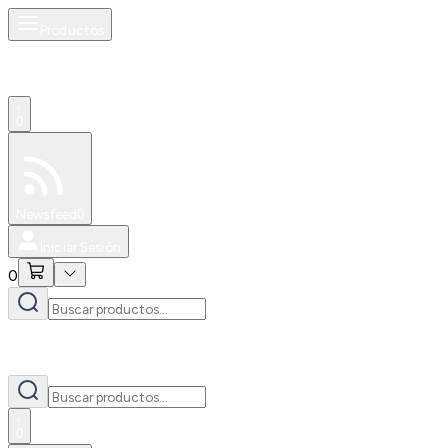
Productos
0
Especiales
Newsfeed
0
Iniciar Sesión
0
0