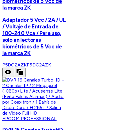
biométricos de 5 Vcc de
la marca ZK
Adaptador 5 Vcc / 2A / UL
/ Voltaje de Entrada de
100-240 Vca / Para uso,
solo en lectores
biométricos de 5 Vcc de
la marca ZK
P5DC2AZK
P5DC2AZK
EPCOM PROFESSIONAL
DVR 16 Canales TurboHD