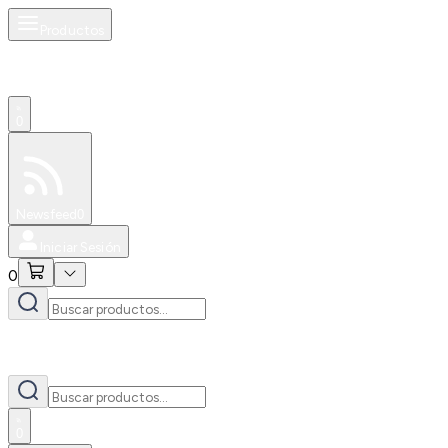
Productos
0
Especiales
Newsfeed
0
Iniciar Sesión
0
0