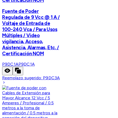
Certificación NOM
Fuente de Poder
Regulada de 9 Vcc @ 1 A /
Voltaje de Entrada de
100-240 Vca / Para Usos
Múltiples / Video
vigilancia, Acceso,
Asistencia, Alarmas, Etc. /
Certificación NOM
P9DC1A
P9DC1A
Reemplazo sugerido:
P9DC3A