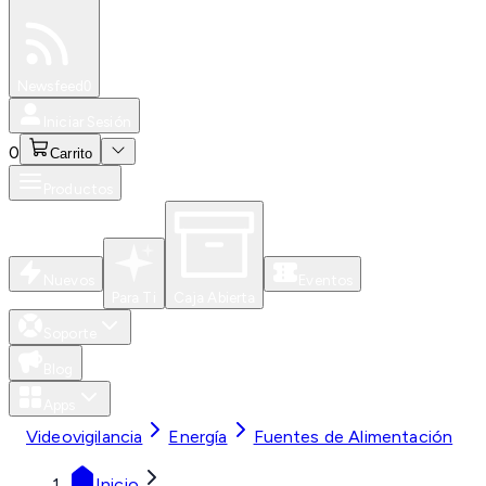
Especiales
Newsfeed
0
Iniciar Sesión
0
Carrito
Productos
Nuevos
Eventos
Para Ti
Caja Abierta
Soporte
Blog
Apps
Videovigilancia
Energía
Fuentes de Alimentación
Inicio