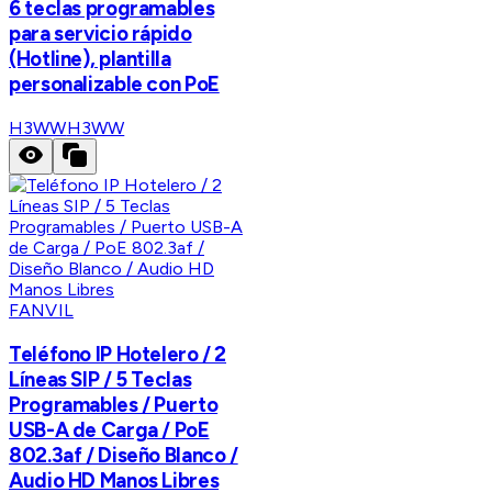
6 teclas programables
para servicio rápido
(Hotline), plantilla
personalizable con PoE
H3WW
H3WW
FANVIL
Teléfono IP Hotelero / 2
Líneas SIP / 5 Teclas
Programables / Puerto
USB-A de Carga / PoE
802.3af / Diseño Blanco /
Audio HD Manos Libres