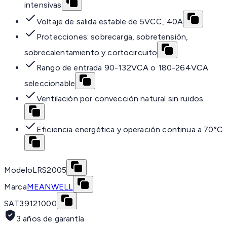
intensivas
Voltaje de salida estable de 5VCC, 40A
Protecciones: sobrecarga, sobretensión,
sobrecalentamiento y cortocircuito
Rango de entrada 90-132VCA o 180-264VCA
seleccionable
Ventilación por convección natural sin ruidos
Eficiencia energética y operación continua a 70°C
Modelo
LRS2005
Marca
MEANWELL
SAT
39121000
3 años de garantía