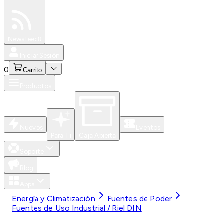
Especiales
Newsfeed
0
Iniciar Sesión
0
Carrito
Productos
Nuevos
Eventos
Para Ti
Caja Abierta
Soporte
Blog
Apps
Energía y Climatización
Fuentes de Poder
Fuentes de Uso Industrial / Riel DIN