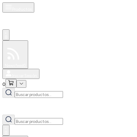
Productos
0
Especiales
Newsfeed
0
Iniciar Sesión
0
0