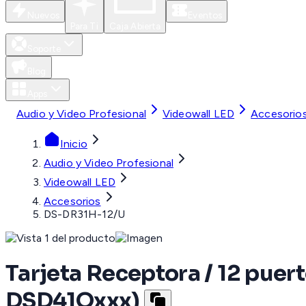
Nuevos
Eventos
Para Ti
Caja Abierta
Soporte
Blog
Apps
Audio y Video Profesional
Videowall LED
Accesorio
Inicio
Audio y Video Profesional
Videowall LED
Accesorios
DS-DR31H-12/U
Tarjeta Receptora / 12 puer
DSD41Qxxx)