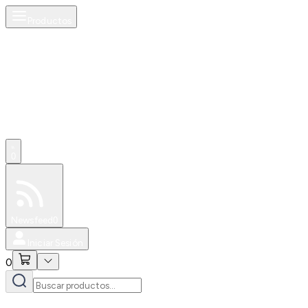
Productos
0
Especiales
Newsfeed
0
Iniciar Sesión
0