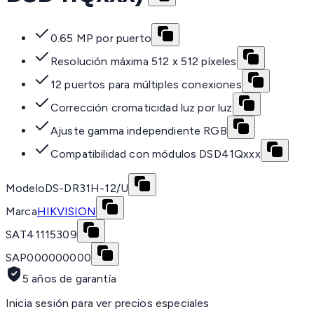
0.65 MP por puerto
Resolución máxima 512 x 512 píxeles
12 puertos para múltiples conexiones
Corrección cromaticidad luz por luz
Ajuste gamma independiente RGB
Compatibilidad con módulos DSD41Qxxx
Modelo
DS-DR31H-12/U
Marca
HIKVISION
SAT
41115309
SAP
000000000
5 años de garantía
Inicia sesión para ver precios especiales