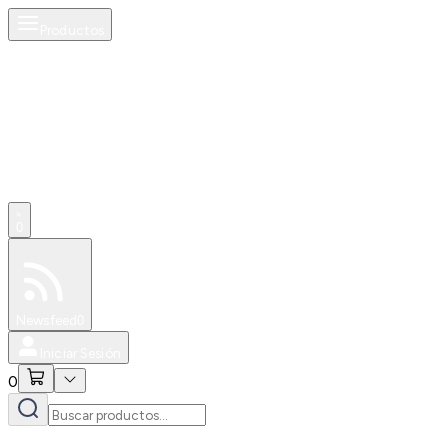
Productos
0
Especiales
Newsfeed
0
Iniciar Sesión
0