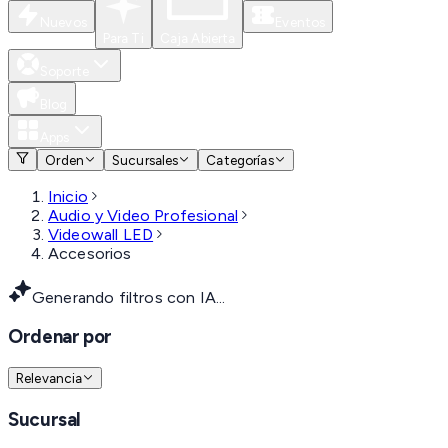
Nuevos
Eventos
Para Ti
Caja Abierta
Soporte
Blog
Apps
Orden
Sucursales
Categorías
Inicio
Audio y Video Profesional
Videowall LED
Accesorios
Generando filtros con IA...
Ordenar por
Relevancia
Sucursal