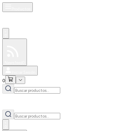
Productos
0
Especiales
Newsfeed
0
Iniciar Sesión
0
0