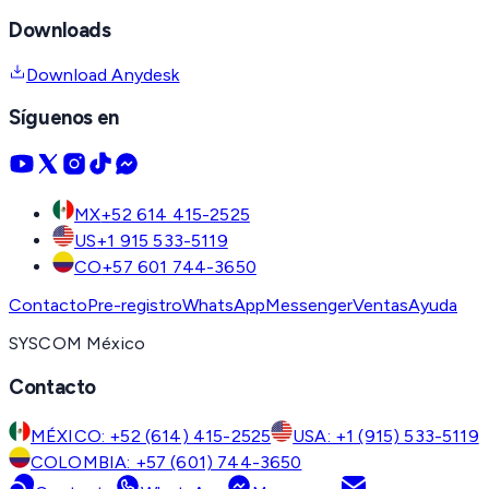
Downloads
Download Anydesk
Síguenos en
MX
+52 614 415-2525
US
+1 915 533-5119
CO
+57 601 744-3650
Contacto
Pre-registro
WhatsApp
Messenger
Ventas
Ayuda
SYSCOM México
Contacto
MÉXICO: +52 (614) 415-2525
USA: +1 (915) 533-5119
COLOMBIA: +57 (601) 744-3650