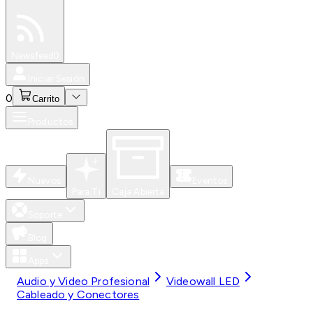
Especiales
Newsfeed
0
Iniciar Sesión
0
Carrito
Productos
Nuevos
Eventos
Para Ti
Caja Abierta
Soporte
Blog
Apps
Audio y Video Profesional
Videowall LED
Cableado y Conectores