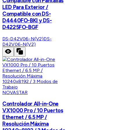
Compatible con Pantallas
LED Para Exterior /
Compatible con DS-
D4440FO-BKI y DS-
D4225FO-BGF
DS-D42V06-N(V2)
DS-
D42V06-N(V2)
NOVASTAR
Controlador All-in-One
VX1000 Pro / 10 Puertos
Ethernet / 6.5 MP /
Resolución Máxima