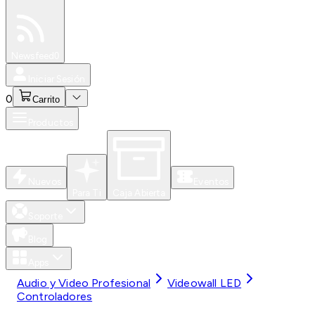
Especiales
Newsfeed
0
Iniciar Sesión
0
Carrito
Productos
Nuevos
Eventos
Para Ti
Caja Abierta
Soporte
Blog
Apps
Audio y Video Profesional
Videowall LED
Controladores