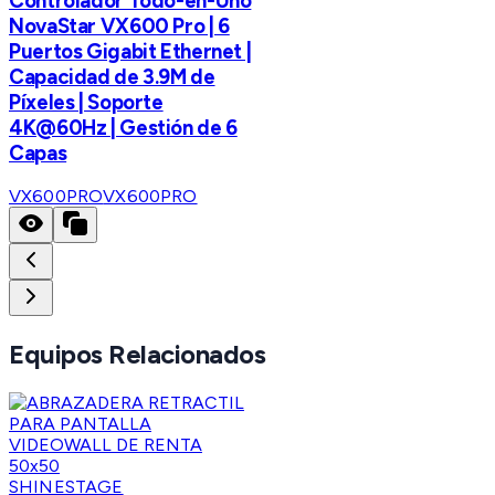
Controlador Todo-en-Uno
NovaStar VX600 Pro | 6
Puertos Gigabit Ethernet |
Capacidad de 3.9M de
Píxeles | Soporte
4K@60Hz | Gestión de 6
Capas
VX600PRO
VX600PRO
Equipos Relacionados
SHINESTAGE