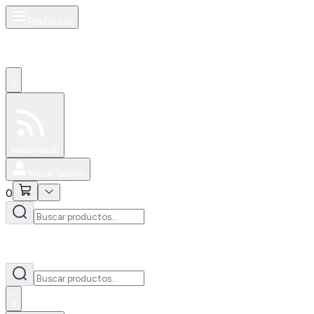
Productos
0
Especiales
Newsfeed
0
Iniciar Sesión
0
0