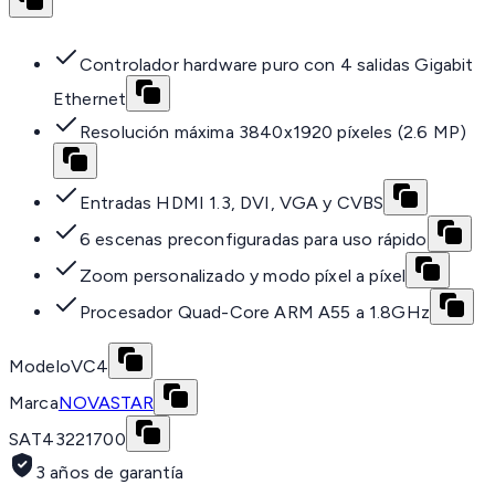
Controlador hardware puro con 4 salidas Gigabit
Ethernet
Resolución máxima 3840x1920 píxeles (2.6 MP)
Entradas HDMI 1.3, DVI, VGA y CVBS
6 escenas preconfiguradas para uso rápido
Zoom personalizado y modo píxel a píxel
Procesador Quad-Core ARM A55 a 1.8GHz
Modelo
VC4
Marca
NOVASTAR
SAT
43221700
3 años de garantía