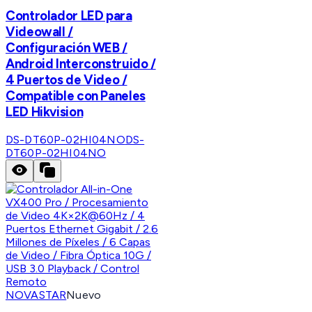
Controlador LED para
Videowall /
Configuración WEB /
Android Interconstruido /
4 Puertos de Video /
Compatible con Paneles
LED Hikvision
DS-DT60P-02HI04NO
DS-
DT60P-02HI04NO
NOVASTAR
Nuevo