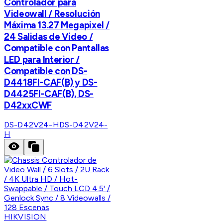
Controlador para
Videowall / Resolución
Máxima 13.27 Megapixel /
24 Salidas de Video /
Compatible con Pantallas
LED para Interior /
Compatible con DS-
D4418FI-CAF(B) y DS-
D4425FI-CAF(B), DS-
D42xxCWF
DS-D42V24-H
DS-D42V24-
H
HIKVISION