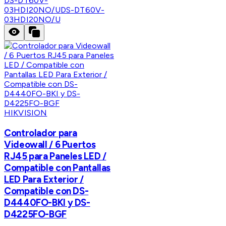
DS-DT60V-
03HDI20NO/U
DS-DT60V-
03HDI20NO/U
HIKVISION
Controlador para
Videowall / 6 Puertos
RJ45 para Paneles LED /
Compatible con Pantallas
LED Para Exterior /
Compatible con DS-
D4440FO-BKI y DS-
D4225FO-BGF