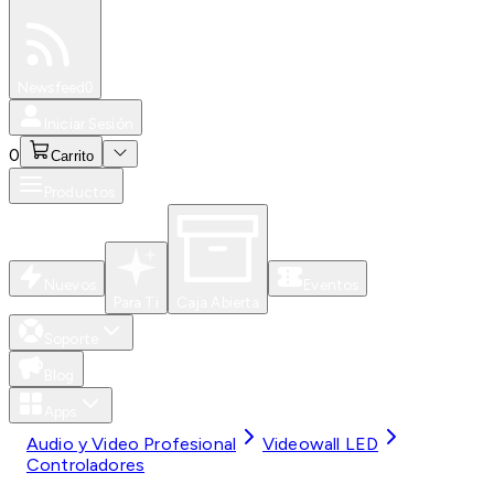
Especiales
Newsfeed
0
Iniciar Sesión
0
Carrito
Productos
Nuevos
Eventos
Para Ti
Caja Abierta
Soporte
Blog
Apps
Audio y Video Profesional
Videowall LED
Controladores