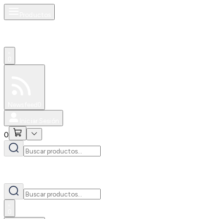
Productos
0
Especiales
Newsfeed
0
Iniciar Sesión
0
0