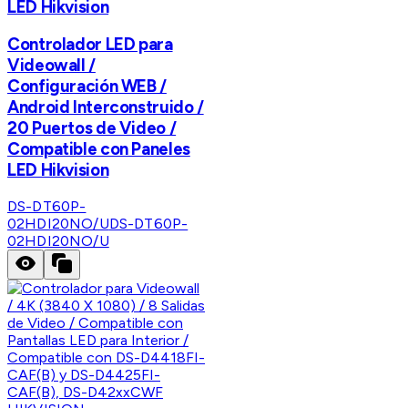
LED Hikvision
Controlador LED para
Videowall /
Configuración WEB /
Android Interconstruido /
20 Puertos de Video /
Compatible con Paneles
LED Hikvision
DS-DT60P-
02HDI20NO/U
DS-DT60P-
02HDI20NO/U