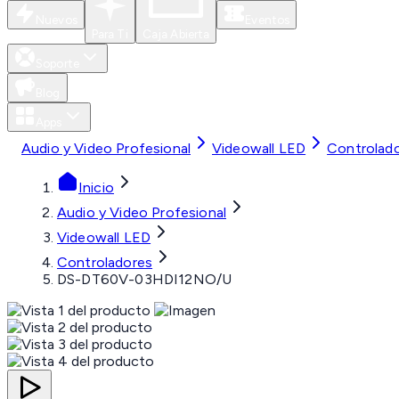
Nuevos
Eventos
Para Ti
Caja Abierta
Soporte
Blog
Apps
Audio y Video Profesional
Videowall LED
Controlad
Inicio
Audio y Video Profesional
Videowall LED
Controladores
DS-DT60V-03HDI12NO/U