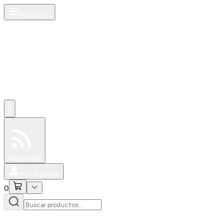
Productos
0
Especiales
Newsfeed
0
Iniciar Sesión
0