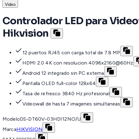
Video
Controlador LED para Videow
Hikvision
12 puertos RJ45 con carga total de 7.8 MP
HDMI 2.0 4K con resolucion 4096x2160@60Hz
Android 12 integrado sin PC externa
Pantalla OLED full-color 128x64
Tasa de refresco 3840 Hz profesional
Videowall de hasta 7 imagenes simultaneas
Modelo
DS-DT60V-03HDI12NO/U
Marca
HIKVISION