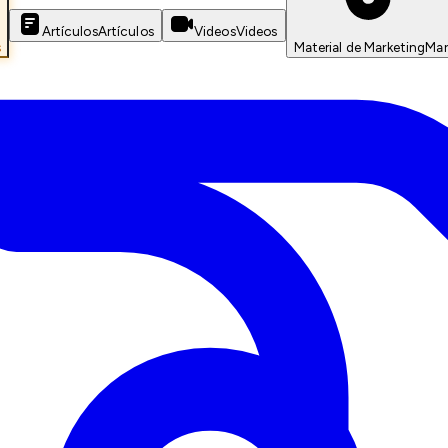
Artículos
Artículos
Videos
Videos
s
Material de Marketing
Mar