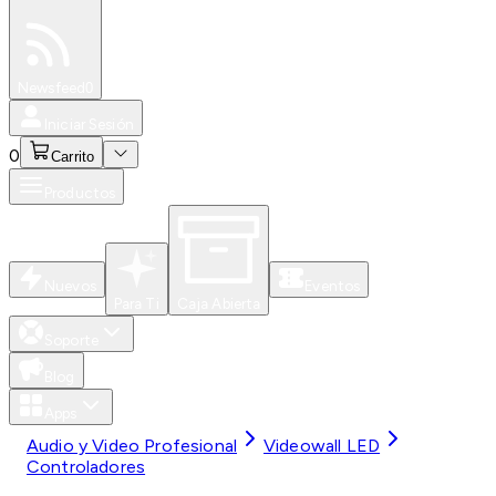
Especiales
Newsfeed
0
Iniciar Sesión
0
Carrito
Productos
Nuevos
Eventos
Para Ti
Caja Abierta
Soporte
Blog
Apps
Audio y Video Profesional
Videowall LED
Controladores