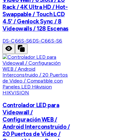
Rack / 4K Ultra HD / Hot-
Swappable / Touch LCD
4.5' / Genlock Sync / 8
Videowalls / 128 Escenas
DS-C66S-S6
DS-C66S-S6
HIKVISION
Controlador LED para
Videowall /
Configuración WEB /
Android Interconstruido /
20 Puertos de Video /