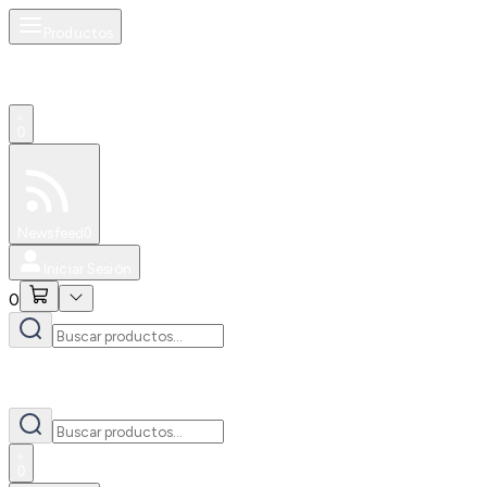
Productos
0
Especiales
Newsfeed
0
Iniciar Sesión
0
0