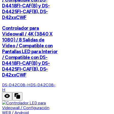
D4418FI-CAF(B) y DS-
D4425FI-CAF(B), DS-
D42xxCWF
Controlador para
Videowall / 4K (3840 X
1080) / 8 Salidas de
Video / Compatible con
Pantallas LED para Interior
/ Compatible con DS-
D4418FI-CAF(B) y DS-
D4425FI-CAF(B), DS-
D42xxCWF
DS-D42C08-H
DS-D42C08-
H